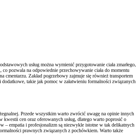
 podstawowych usług można wymienić przygotowanie ciała zmarłego,
mi, co pozwala na odpowiednie przechowywanie ciała do momentu
i na cmentarzu. Zakład pogrzebowy zajmuje się również transportem
 dodatkowe, takie jak pomoc w załatwieniu formalności związanych
egnalnej. Przede wszystkim warto zwrócić uwagę na opinie innych
 kwestii cen oraz oferowanych usług, dlatego warto poprosić o
 – empatia i profesjonalizm są niezwykle istotne w tak delikatnych
u formalności prawnych związanych z pochówkiem. Warto także