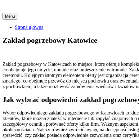
Skip
Menu
to
content
Strona główna
Zakład pogrzebowy Katowice
Zakład pogrzebowy w Katowicach to miejsce, które oferuje komple
co obejmuje jego umycie, ubranie oraz umieszczenie w trumnie. Z
ceremonii. Kolejnym istotnym elementem oferty jest organizacja cer
zmarłego, co obejmuje przewóz do miejsca pochówku oraz ewentual
z pochówkiem, a także możliwość zamówienia wieńców i kwiatów n
Jak wybrać odpowiedni zakład pogrzebow
Wybór odpowiedniego zakładu pogrzebowego w Katowicach to kluczo
klientów, które można znaleźć w internecie lub zapytać znajomych o
szczegółowy cennik i porównać oferty kilku firm. Ważnym aspektem j
okolicznościach. Należy również zwrócić uwagę na dostępność usłu
sprawdzić, czy zakład posiada odpowiednie zezwolenia oraz certyfikat