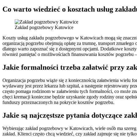
Co warto wiedzieć o kosztach usług zakł
Zakład pogrzebowy Katowice
Koszty usług zakładu pogrzebowego w Katowicach mogą się znacznie 
organizacją pogrzebu obejmują opłatę za trumnę, transport zmarłeg
dlatego warto zapoznać się z dostępnymi opcjami. Dodatkowe koszty
również pamiętać o możliwościach finansowania kosztów pogrzebu – ni
Jakie formalności trzeba załatwić przy z
Organizacja pogrzebu wiąże się z koniecznością załatwienia wielu fo
wydawany jest przez lekarza lub szpital, a następnie rejestrowany p
często pomaga rodzinom w załatwieniu tych formalności, co może z
chęci kremacji konieczne będzie uzyskanie zgody rodziny oraz spe
funduszy przeznaczonych na pokrycie kosztów pogrzebu.
Jakie są najczęstsze pytania dotyczące z
Wybierając zakład pogrzebowy w Katowicach, wiele osób ma szereg py
zakład. Klienci często chcą wiedzieć, czy zakład zajmuje się nie tyl