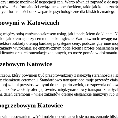
i czy istnieje możliwość negocjacji cen. Warto również zapytać o dos
ją również o formalności związane z pochówkiem, takie jak konieczność
tych formalności oraz wsparcie psychologiczne dla bliskich zmarłego.
ebowymi w Katowicach
 między sobą zarówno zakresem usług, jak i podejściem do klienta. Ni
ie jak kremacja czy ceremonie ekologiczne. Warto zwrócić uwagę na to
ektóre zakłady oferują bardziej przystępne ceny, podczas gdy inne m
óre zakłady wyróżniają się empatycznym podejściem i profesjonalizme
ch klientów oraz rekomendacje znajomych, co może pomóc w dokonani
grzebowym Katowice
grzebu, który powinien być przeprowadzony z należytą starannością 
az charakteru ceremonii. Standardowo transport obejmuje przewóz ciała
i pojazdami przystosowanymi do transportu zwłok, co zapewnia odpo
u, niektóre zakłady oferują również międzynarodowy transport zmarły
a dzień ceremonii – wiele zakładów oferuje eleganckie limuzyny lub i
e pogrzebowym Katowice
ym zainteresowaniem wśród rodzin decydujących się na pożegnanie bl