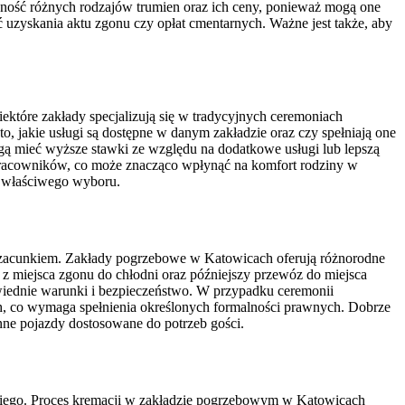
tępność różnych rodzajów trumien oraz ich ceny, ponieważ mogą one
 uzyskania aktu zgonu czy opłat cmentarnych. Ważne jest także, aby
ektóre zakłady specjalizują się w tradycyjnych ceremoniach
, jakie usługi są dostępne w danym zakładzie oraz czy spełniają one
ogą mieć wyższe stawki ze względu na dodatkowe usługi lub lepszą
m pracowników, co może znacząco wpłynąć na komfort rodziny w
u właściwego wyboru.
i szacunkiem. Zakłady pogrzebowe w Katowicach oferują różnorodne
 z miejsca zgonu do chłodni oraz późniejszy przewóz do miejsca
wiednie warunki i bezpieczeństwo. W przypadku ceremonii
ch, co wymaga spełnienia określonych formalności prawnych. Dobrze
nne pojazdy dostosowane do potrzeb gości.
iskiego. Proces kremacji w zakładzie pogrzebowym w Katowicach