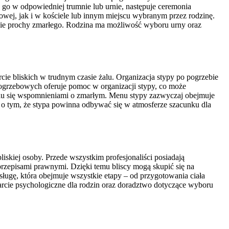
go w odpowiedniej trumnie lub urnie, następuje ceremonia
wej, jak i w kościele lub innym miejscu wybranym przez rodzinę.
ynie prochy zmarłego. Rodzina ma możliwość wyboru urny oraz
cie bliskich w trudnym czasie żalu. Organizacja stypy po pogrzebie
ogrzebowych oferuje pomoc w organizacji stypy, co może
leniu się wspomnieniami o zmarłym. Menu stypy zazwyczaj obejmuje
ać o tym, że stypa powinna odbywać się w atmosferze szacunku dla
iskiej osoby. Przede wszystkim profesjonaliści posiadają
rzepisami prawnymi. Dzięki temu bliscy mogą skupić się na
ługę, która obejmuje wszystkie etapy – od przygotowania ciała
rcie psychologiczne dla rodzin oraz doradztwo dotyczące wyboru