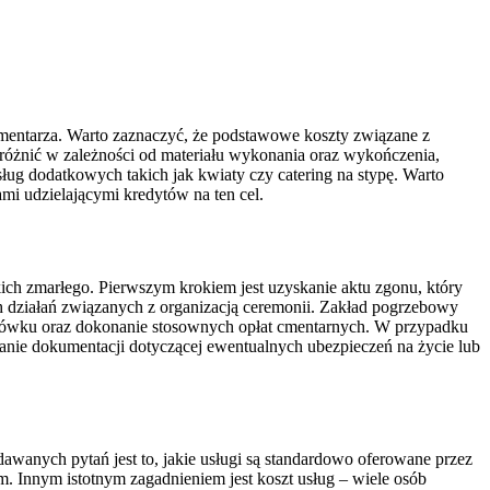
cmentarza. Warto zaznaczyć, że podstawowe koszty związane z
 różnić w zależności od materiału wykonania oraz wykończenia,
ug dodatkowych takich jak kwiaty czy catering na stypę. Warto
ami udzielającymi kredytów na ten cel.
kich zmarłego. Pierwszym krokiem jest uzyskanie aktu zgonu, który
ych działań związanych z organizacją ceremonii. Zakład pogrzebowy
ochówku oraz dokonanie stosownych opłat cmentarnych. W przypadku
nie dokumentacji dotyczącej ewentualnych ubezpieczeń na życie lub
wanych pytań jest to, jakie usługi są standardowo oferowane przez
tem. Innym istotnym zagadnieniem jest koszt usług – wiele osób