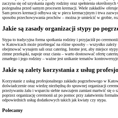
zaczyna się od uzyskania zgody rodziny oraz spełnienia określonyc
pożegnalna przed samym procesem kremacji. Wiele zakładów oferuje 
Sam proces kremacji odbywa się w piecu kremacyjnym i trwa zazwyc
sposobu przechowywania prochów – można je umieścić w grobie, r
Jakie są zasady organizacji stypy po pogr
Stypa to tradycyjna forma spotkania rodziny i przyjaciół po ceremon
w Katowicach może przebiegać na różne sposoby – wszystko zależy o
obejmować wynajem sali oraz catering. Istotne jest, aby miejsce st
zimne przekąski, napoje oraz ciasta – warto dostosować ofertę cater
zmarłego i jego rodziny – ważne jest unikanie tematów kontrowersy
Jakie są zalety korzystania z usług profe
Korzystanie z usług profesjonalnego zakładu pogrzebowego w Katowica
doświadczenie oraz wiedzę niezbędną do sprawnej organizacji cerem
przeżywaniu żalu i wsparciu siebie nawzajem zamiast martwić się o 
poprzez organizację ceremonii aż po pomoc przy załatwieniu forma
odpowiednich usług dodatkowych takich jak kwiaty czy stypa.
Polecamy