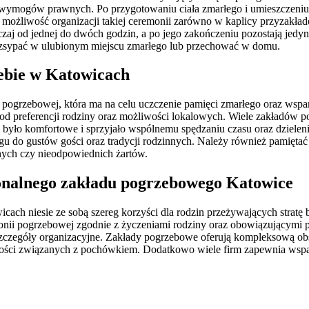
h wymogów prawnych. Po przygotowaniu ciała zmarłego i umieszczeniu 
możliwość organizacji takiej ceremonii zarówno w kaplicy przyzakłado
zaj od jednej do dwóch godzin, a po jego zakończeniu pozostają jed
ozsypać w ulubionym miejscu zmarłego lub przechować w domu.
zebie w Katowicach
ii pogrzebowej, która ma na celu uczczenie pamięci zmarłego oraz wspar
d preferencji rodziny oraz możliwości lokalowych. Wiele zakładów p
ypy było komfortowe i sprzyjało wspólnemu spędzaniu czasu oraz dzie
ingu do gustów gości oraz tradycji rodzinnych. Należy również pamięt
jnych czy nieodpowiednich żartów.
sjonalnego zakładu pogrzebowego Katowice
ch niesie ze sobą szereg korzyści dla rodzin przeżywających stratę bl
onii pogrzebowej zgodnie z życzeniami rodziny oraz obowiązującymi p
szczegóły organizacyjne. Zakłady pogrzebowe oferują kompleksową obs
lności związanych z pochówkiem. Dodatkowo wiele firm zapewnia wspa