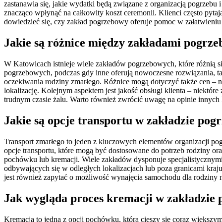
zastanawia się, jakie wydatki będą związane z organizacją pogrzebu 
znacząco wpłynąć na całkowity koszt ceremonii. Klienci często pyta
dowiedzieć się, czy zakład pogrzebowy oferuje pomoc w załatwieniu 
Jakie są różnice między zakładami pogrz
W Katowicach istnieje wiele zakładów pogrzebowych, które różnią się
pogrzebowych, podczas gdy inne oferują nowoczesne rozwiązania, tak
oczekiwania rodziny zmarłego. Różnice mogą dotyczyć także cen – ni
lokalizację. Kolejnym aspektem jest jakość obsługi klienta – niekt
trudnym czasie żalu. Warto również zwrócić uwagę na opinie inny
Jakie są opcje transportu w zakładzie po
Transport zmarłego to jeden z kluczowych elementów organizacji po
opcje transportu, które mogą być dostosowane do potrzeb rodziny or
pochówku lub kremacji. Wiele zakładów dysponuje specjalistycznym
odbywających się w odległych lokalizacjach lub poza granicami kraj
jest również zapytać o możliwość wynajęcia samochodu dla rodziny n
Jak wygląda proces kremacji w zakładzi
Kremacja to jedna z opcji pochówku, która cieszy się coraz większ