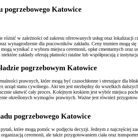
adu pogrzebowego Katowice
różnić w zależności od zakresu oferowanych usług oraz lokalizacji 
o oraz wynagrodzenie dla pracowników zakładu. Ceny trumien mogą się
 mogą wynikać z wyboru miejsca ceremonii, opłat cmentarnych oraz usł
ektóre zakłady oferują płatności ratalne lub współpracują z instytucj
akładzie pogrzebowym Katowice
rmalności prawnych, które mogą być czasochłonne i stresujące dla blis
rzez urząd stanu cywilnego. Akt ten jest niezbędny do wszelkich dalsz
nacznie ułatwić cały proces. Kolejnym krokiem jest wybór miejsca p
łnienie określonych wymogów prawnych. Ważne jest również przygotowa
akładu pogrzebowego Katowice
tań, które mogą pomóc w podjęciu decyzji. Jednym z najczęściej zada
ko organizacją ceremonii, ale także przygotowaniem ciała oraz transpor