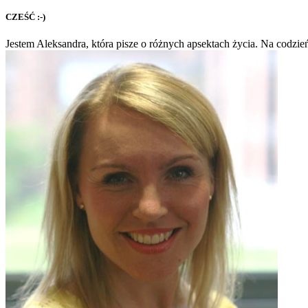
CZEŚĆ :-)
Jestem Aleksandra, która pisze o różnych apsektach życia. Na codzie