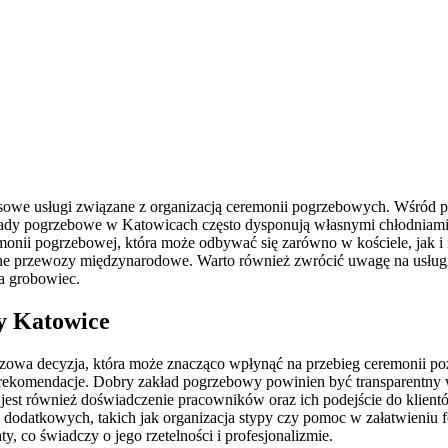
ksowe usługi związane z organizacją ceremonii pogrzebowych. Wśród
akłady pogrzebowe w Katowicach często dysponują własnymi chłodnia
emonii pogrzebowej, która może odbywać się zarówno w kościele, jak 
ne przewozy międzynarodowe. Warto również zwrócić uwagę na usługi
a grobowiec.
y Katowice
wa decyzja, która może znacząco wpłynąć na przebieg ceremonii poż
 rekomendacje. Dobry zakład pogrzebowy powinien być transparentny w
est również doświadczenie pracowników oraz ich podejście do klientów
g dodatkowych, takich jak organizacja stypy czy pomoc w załatwieni
y, co świadczy o jego rzetelności i profesjonalizmie.