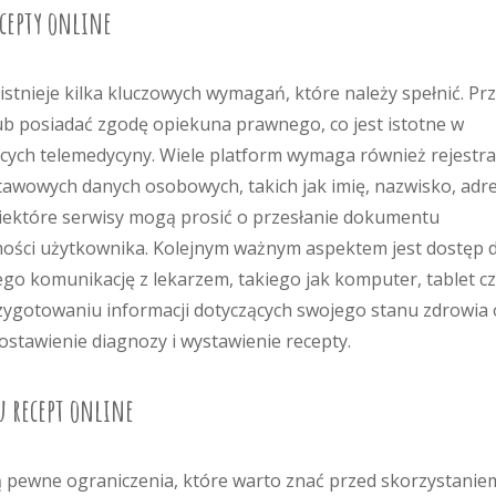
cepty online
istnieje kilka kluczowych wymagań, które należy spełnić. Pr
lub posiadać zgodę opiekuna prawnego, co jest istotne w
ych telemedycyny. Wiele platform wymaga również rejestrac
tawowych danych osobowych, takich jak imię, nazwisko, adre
iektóre serwisy mogą prosić o przesłanie dokumentu
mości użytkownika. Kolejnym ważnym aspektem jest dostęp 
ego komunikację z lekarzem, takiego jak komputer, tablet c
zygotowaniu informacji dotyczących swojego stanu zdrowia 
postawienie diagnozy i wystawienie recepty.
u recept online
ą pewne ograniczenia, które warto znać przed skorzystanie