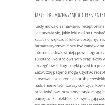
pacjent ma pełną kontrolę nad swoim z
Jakie leki można zamówić przez inte
Kiedy mowa o zamawianiu recept online,
zastanawia się, jakie leki można uzyskać
zasadzie większość leków dostępnych n
farmaceutycznym może być zamówiona 
internet, jednak istnieją pewne ogranic
substancji kontrolowanych oraz leków
szczegółowej diagnostyki przed ich prz
Zazwyczaj pacjenci mogą uzyskać recept
stosowane w leczeniu chorób przewlekłyc
nadciśnienie tętnicze czy cukrzyca. Równi
przeciwbólowe oraz antybiotyki mogą by
pamiętać, że niektóre leki wymagają os