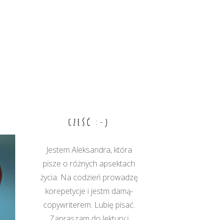
CZEŚĆ :-)
Jestem Aleksandra, która
pisze o różnych apsektach
życia. Na codzień prowadzę
korepetycje i jestm damą-
copywriterem. Lubię pisać.
Zapraszam do lektury i