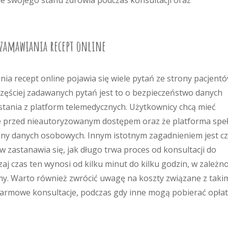
ie swojego stanu zdrowia podczas konsultacji oraz
e zamawiania recept online
ia recept online pojawia się wiele pytań ze strony pacjent
częściej zadawanych pytań jest to o bezpieczeństwo danych
tania z platform telemedycznych. Użytkownicy chcą mieć
ne przed nieautoryzowanym dostępem oraz że platforma spe
ny danych osobowych. Innym istotnym zagadnieniem jest c
w zastanawia się, jak długo trwa proces od konsultacji do
 czas ten wynosi od kilku minut do kilku godzin, w zależno
ormy. Warto również zwrócić uwagę na koszty związane z taki
darmowe konsultacje, podczas gdy inne mogą pobierać opłat