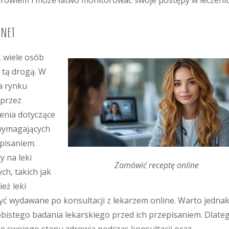
drowiem i może łatwo monitorować swoje postępy w leczeniu
rnet
 wiele osób
 tą drogą. W
a rynku
przez
zenia dotyczące
 wymagających
episaniem.
y na leki
Zamówić receptę online
h, takich jak
eż leki
ć wydawane po konsultacji z lekarzem online. Warto jedna
obistego badania lekarskiego przed ich przepisaniem. Dlate