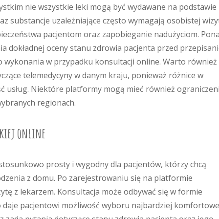
ystkim nie wszystkie leki mogą być wydawane na podstawie
raz substancje uzależniające często wymagają osobistej wizy
zpieczeństwa pacjentom oraz zapobieganie nadużyciom. Pon
a dokładnej oceny stanu zdrowia pacjenta przed przepisan
o wykonania w przypadku konsultacji online. Warto również
yczące telemedycyny w danym kraju, ponieważ różnice w
 usług. Niektóre platformy mogą mieć również ograniczen
 wybranych regionach.
skiej online
st stosunkowo prosty i wygodny dla pacjentów, którzy chcą
dzenia z domu. Po zarejestrowaniu się na platformie
zytę z lekarzem. Konsultacja może odbywać się w formie
 daje pacjentowi możliwość wyboru najbardziej komfortowe