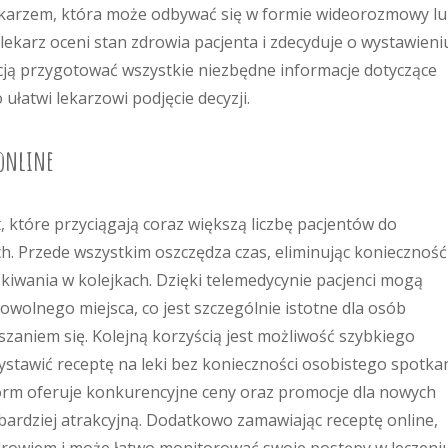
lekarzem, która może odbywać się w formie wideorozmowy l
ekarz oceni stan zdrowia pacjenta i zdecyduje o wystawieni
acją przygotować wszystkie niezbędne informacje dotyczące
 ułatwi lekarzowi podjęcie decyzji.
 online
, które przyciągają coraz większą liczbę pacjentów do
h. Przede wszystkim oszczędza czas, eliminując konieczność
kiwania w kolejkach. Dzięki telemedycynie pacjenci mogą
olnego miejsca, co jest szczególnie istotne dla osób
szaniem się. Kolejną korzyścią jest możliwość szybkiego
stawić receptę na leki bez konieczności osobistego spotkan
form oferuje konkurencyjne ceny oraz promocje dla nowych
 bardziej atrakcyjną. Dodatkowo zamawiając receptę online,