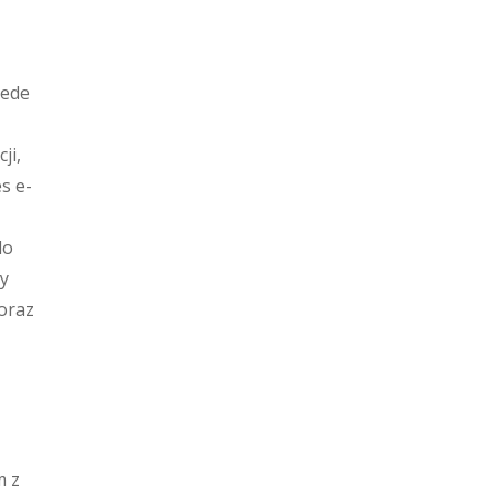
zede
ji,
s e-
do
zy
oraz
m z