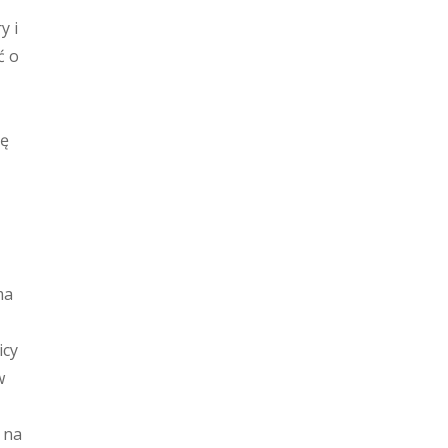
y i
ć o
ję
ma
icy
w
 na