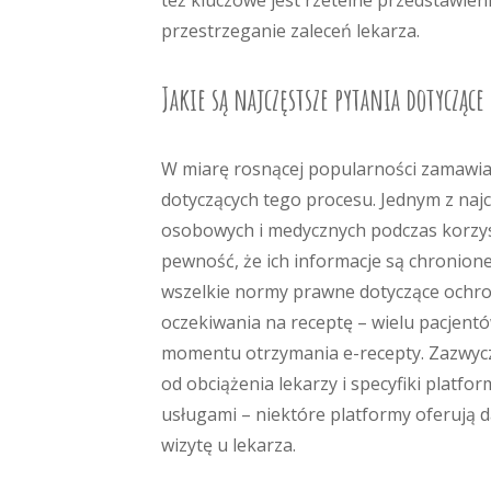
też kluczowe jest rzetelne przedstawien
przestrzeganie zaleceń lekarza.
Jakie są najczęstsze pytania dotycząc
W miarę rosnącej popularności zamawian
dotyczących tego procesu. Jednym z naj
osobowych i medycznych podczas korzys
pewność, że ich informacje są chronio
wszelkie normy prawne dotyczące ochro
oczekiwania na receptę – wielu pacjentó
momentu otrzymania e-recepty. Zazwyczaj
od obciążenia lekarzy i specyfiki platf
usługami – niektóre platformy oferują 
wizytę u lekarza.