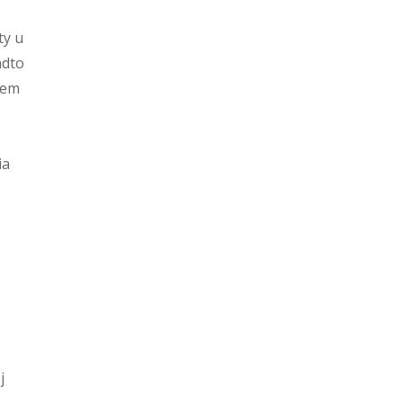
ty u
adto
iem
ia
j