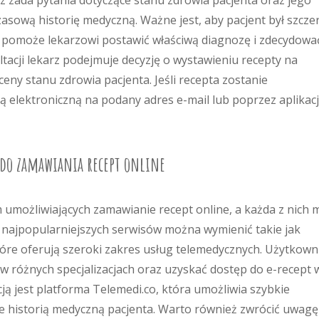
 zada pytania dotyczące stanu zdrowia pacjenta oraz jego
asową historię medyczną. Ważne jest, aby pacjent był szczer
 pomoże lekarzowi postawić właściwą diagnozę i zdecydowa
tacji lekarz podejmuje decyzję o wystawieniu recepty na
eny stanu zdrowia pacjenta. Jeśli recepta zostanie
ą elektroniczną na podany adres e-mail lub poprzez aplikac
 do zamawiania recept online
 umożliwiających zamawianie recept online, a każda z nich 
d najpopularniejszych serwisów można wymienić takie jak
tóre oferują szeroki zakres usług telemedycznych. Użytkown
 w różnych specjalizacjach oraz uzyskać dostęp do e-recept 
ą jest platforma Telemedi.co, która umożliwia szybkie
e historią medyczną pacjenta. Warto również zwrócić uwagę