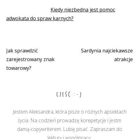
Kiedy niezbędna jest pomoc
adwokata do spraw karnych?
Jak sprawdzić
Sardynia najciekawsze
Nawigacja
zarejestrowany znak
atrakcje
wpisu
towarowy?
CZEŚĆ :-)
Jestem Aleksandra, która pisze o różnych apsektach
życia. Na codzień prowadzę korepetycje i jestm
damą-copywriterem. Lubię pisać. Zapraszam do
lektury i współpracy.