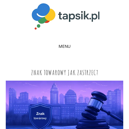
MENU
SKIP
TO
CONTENT
ZNAK TOWAROWY JAK ZASTRZEC?