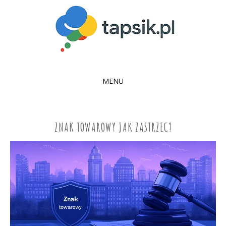
MENU
SKIP
TO
CONTENT
ZNAK TOWAROWY JAK ZASTRZEC?