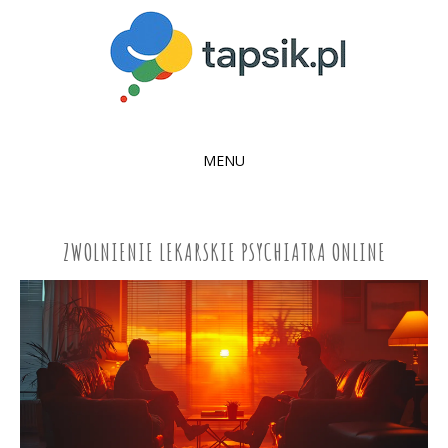
MENU
SKIP
TO
CONTENT
ZWOLNIENIE LEKARSKIE PSYCHIATRA ONLINE