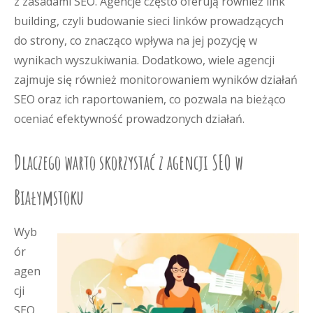
z zasadami SEO. Agencje często oferują również link
building, czyli budowanie sieci linków prowadzących
do strony, co znacząco wpływa na jej pozycję w
wynikach wyszukiwania. Dodatkowo, wiele agencji
zajmuje się również monitorowaniem wyników działań
SEO oraz ich raportowaniem, co pozwala na bieżąco
oceniać efektywność prowadzonych działań.
Dlaczego warto skorzystać z agencji SEO w
Białymstoku
Wyb
ór
agen
cji
SEO