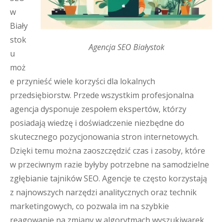
w
Biały
stok
Agencja SEO Białystok
u
moż
e przynieść wiele korzyści dla lokalnych
przedsiębiorstw. Przede wszystkim profesjonalna
agencja dysponuje zespołem ekspertów, którzy
posiadają wiedzę i doświadczenie niezbędne do
skutecznego pozycjonowania stron internetowych.
Dzięki temu można zaoszczędzić czas i zasoby, które
w przeciwnym razie byłyby potrzebne na samodzielne
zgłębianie tajników SEO. Agencje te często korzystają
z najnowszych narzędzi analitycznych oraz technik
marketingowych, co pozwala im na szybkie
reagowanie na zmiany w algorytmach wyszukiwarek