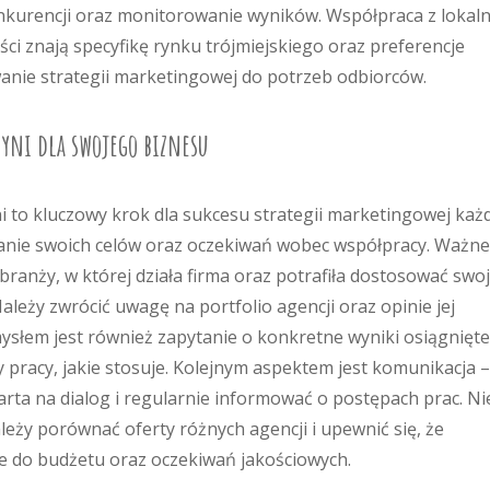
 konkurencji oraz monitorowanie wyników. Współpraca z lokal
iści znają specyfikę rynku trójmiejskiego oraz preferencje
anie strategii marketingowej do potrzeb odbiorców.
dyni dla swojego biznesu
 to kluczowy krok dla sukcesu strategii marketingowej każ
wanie swoich celów oraz oczekiwań wobec współpracy. Ważne
branży, w której działa firma oraz potrafiła dostosować swo
Należy zwrócić uwagę na portfolio agencji oraz opinie jej
słem jest również zapytanie o konkretne wyniki osiągnięte
 pracy, jakie stosuje. Kolejnym aspektem jest komunikacja –
rta na dialog i regularnie informować o postępach prac. Ni
leży porównać oferty różnych agencji i upewnić się, że
 do budżetu oraz oczekiwań jakościowych.