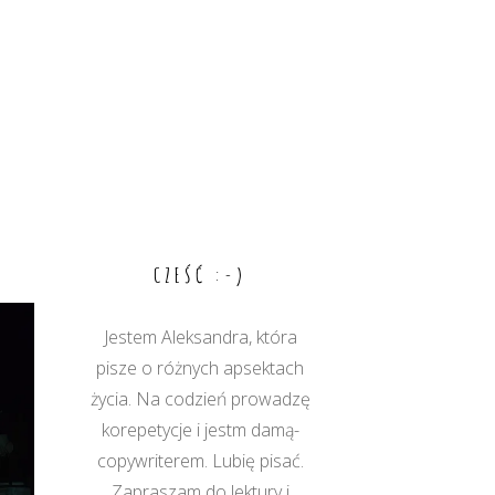
CZEŚĆ :-)
Jestem Aleksandra, która
pisze o różnych apsektach
życia. Na codzień prowadzę
korepetycje i jestm damą-
copywriterem. Lubię pisać.
Zapraszam do lektury i