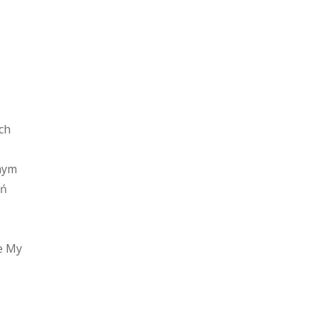
ch
żnym
ań
le My