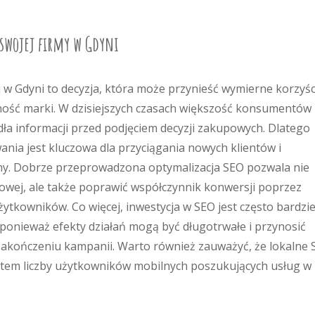
 swojej firmy w Gdyni
j w Gdyni to decyzja, która może przynieść wymierne korzyśc
ość marki. W dzisiejszych czasach większość konsumentów
dła informacji przed podjęciem decyzji zakupowych. Dlatego
ia jest kluczowa dla przyciągania nowych klientów i
y. Dobrze przeprowadzona optymalizacja SEO pozwala nie
towej, ale także poprawić współczynnik konwersji poprzez
ytkowników. Co więcej, inwestycja w SEO jest często bardzie
 ponieważ efekty działań mogą być długotrwałe i przynosić
o zakończeniu kampanii. Warto również zauważyć, że lokalne
ostem liczby użytkowników mobilnych poszukujących usług w