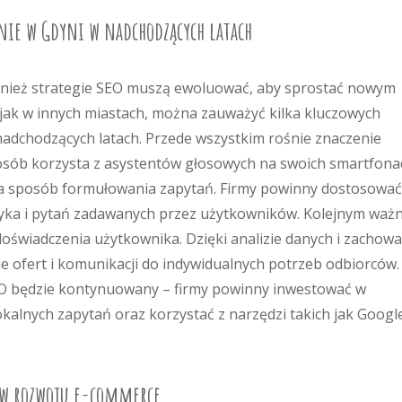
nie w Gdyni w nadchodzących latach
ównież strategie SEO muszą ewoluować, aby sprostać nowym
ak w innych miastach, można zauważyć kilka kluczowych
nadchodzących latach. Przede wszystkim rośnie znaczenie
osób korzysta z asystentów głosowych na swoich smartfona
nia sposób formułowania zapytań. Firmy powinny dostosować
ęzyka i pytań zadawanych przez użytkowników. Kolejnym wa
 doświadczenia użytkownika. Dzięki analizie danych i zachow
 ofert i komunikacji do indywidualnych potrzeb odbiorców.
EO będzie kontynuowany – firmy powinny inwestować w
okalnych zapytań oraz korzystać z narzędzi takich jak Goog
 w rozwoju e-commerce