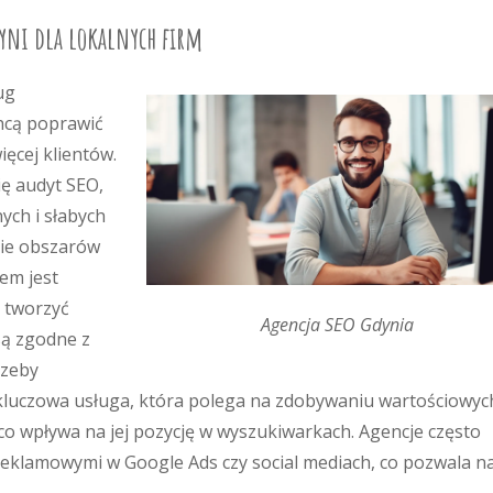
dyni dla lokalnych firm
ug
chcą poprawić
ięcej klientów.
ię audyt SEO,
ych i słabych
nie obszarów
em jest
ą tworzyć
Agencja SEO Gdynia
są zgodne z
rzeby
 kluczowa usługa, która polega na zdobywaniu wartościowyc
co wpływa na jej pozycję w wyszukiwarkach. Agencje często
eklamowymi w Google Ads czy social mediach, co pozwala n