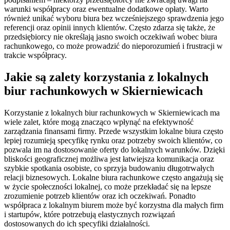
warunki współpracy oraz ewentualne dodatkowe opłaty. Warto
również unikać wyboru biura bez wcześniejszego sprawdzenia jego
referencji oraz opinii innych klientów. Często zdarza się także, że
przedsiębiorcy nie określają jasno swoich oczekiwań wobec biura
rachunkowego, co może prowadzić do nieporozumień i frustracji w
trakcie współpracy.
Jakie są zalety korzystania z lokalnych
biur rachunkowych w Skierniewicach
Korzystanie z lokalnych biur rachunkowych w Skierniewicach ma
wiele zalet, które mogą znacząco wpłynąć na efektywność
zarządzania finansami firmy. Przede wszystkim lokalne biura często
lepiej rozumieją specyfikę rynku oraz potrzeby swoich klientów, co
pozwala im na dostosowanie oferty do lokalnych warunków. Dzięki
bliskości geograficznej możliwa jest łatwiejsza komunikacja oraz
szybkie spotkania osobiste, co sprzyja budowaniu długotrwałych
relacji biznesowych. Lokalne biura rachunkowe często angażują się
w życie społeczności lokalnej, co może przekładać się na lepsze
zrozumienie potrzeb klientów oraz ich oczekiwań. Ponadto
współpraca z lokalnym biurem może być korzystna dla małych firm
i startupów, które potrzebują elastycznych rozwiązań
dostosowanych do ich specyfiki działalności.