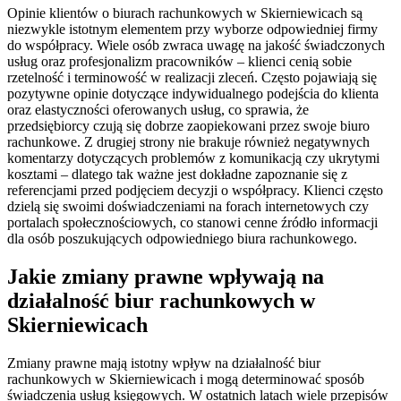
Opinie klientów o biurach rachunkowych w Skierniewicach są
niezwykle istotnym elementem przy wyborze odpowiedniej firmy
do współpracy. Wiele osób zwraca uwagę na jakość świadczonych
usług oraz profesjonalizm pracowników – klienci cenią sobie
rzetelność i terminowość w realizacji zleceń. Często pojawiają się
pozytywne opinie dotyczące indywidualnego podejścia do klienta
oraz elastyczności oferowanych usług, co sprawia, że
przedsiębiorcy czują się dobrze zaopiekowani przez swoje biuro
rachunkowe. Z drugiej strony nie brakuje również negatywnych
komentarzy dotyczących problemów z komunikacją czy ukrytymi
kosztami – dlatego tak ważne jest dokładne zapoznanie się z
referencjami przed podjęciem decyzji o współpracy. Klienci często
dzielą się swoimi doświadczeniami na forach internetowych czy
portalach społecznościowych, co stanowi cenne źródło informacji
dla osób poszukujących odpowiedniego biura rachunkowego.
Jakie zmiany prawne wpływają na
działalność biur rachunkowych w
Skierniewicach
Zmiany prawne mają istotny wpływ na działalność biur
rachunkowych w Skierniewicach i mogą determinować sposób
świadczenia usług księgowych. W ostatnich latach wiele przepisów