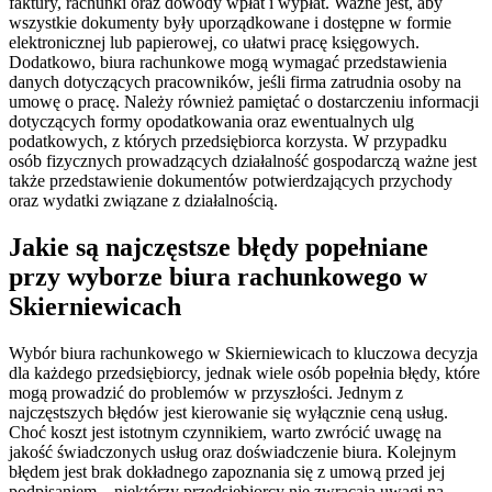
faktury, rachunki oraz dowody wpłat i wypłat. Ważne jest, aby
wszystkie dokumenty były uporządkowane i dostępne w formie
elektronicznej lub papierowej, co ułatwi pracę księgowych.
Dodatkowo, biura rachunkowe mogą wymagać przedstawienia
danych dotyczących pracowników, jeśli firma zatrudnia osoby na
umowę o pracę. Należy również pamiętać o dostarczeniu informacji
dotyczących formy opodatkowania oraz ewentualnych ulg
podatkowych, z których przedsiębiorca korzysta. W przypadku
osób fizycznych prowadzących działalność gospodarczą ważne jest
także przedstawienie dokumentów potwierdzających przychody
oraz wydatki związane z działalnością.
Jakie są najczęstsze błędy popełniane
przy wyborze biura rachunkowego w
Skierniewicach
Wybór biura rachunkowego w Skierniewicach to kluczowa decyzja
dla każdego przedsiębiorcy, jednak wiele osób popełnia błędy, które
mogą prowadzić do problemów w przyszłości. Jednym z
najczęstszych błędów jest kierowanie się wyłącznie ceną usług.
Choć koszt jest istotnym czynnikiem, warto zwrócić uwagę na
jakość świadczonych usług oraz doświadczenie biura. Kolejnym
błędem jest brak dokładnego zapoznania się z umową przed jej
podpisaniem – niektórzy przedsiębiorcy nie zwracają uwagi na