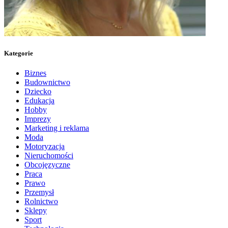
Kategorie
Biznes
Budownictwo
Dziecko
Edukacja
Hobby
Imprezy
Marketing i reklama
Moda
Motoryzacja
Nieruchomości
Obcojęzyczne
Praca
Prawo
Przemysł
Rolnictwo
Sklepy
Sport