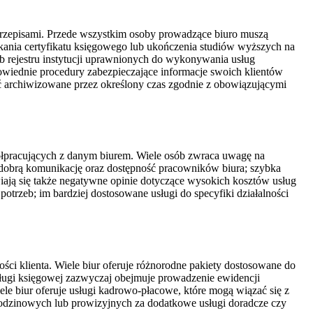
rzepisami. Przede wszystkim osoby prowadzące biuro muszą
kania certyfikatu księgowego lub ukończenia studiów wyższych na
 rejestru instytucji uprawnionych do wykonywania usług
iednie procedury zabezpieczające informacje swoich klientów
 archiwizowane przez określony czas zgodnie z obowiązującymi
ółpracujących z danym biurem. Wiele osób zwraca uwagę na
ż dobrą komunikację oraz dostępność pracowników biura; szybka
iają się także negatywne opinie dotyczące wysokich kosztów usług
potrzeb; im bardziej dostosowane usługi do specyfiki działalności
ści klienta. Wiele biur oferuje różnorodne pakiety dostosowane do
sługi księgowej zazwyczaj obejmuje prowadzenie ewidencji
le biur oferuje usługi kadrowo-płacowe, które mogą wiązać się z
 godzinowych lub prowizyjnych za dodatkowe usługi doradcze czy