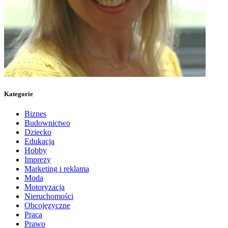
Kategorie
Biznes
Budownictwo
Dziecko
Edukacja
Hobby
Imprezy
Marketing i reklama
Moda
Motoryzacja
Nieruchomości
Obcojęzyczne
Praca
Prawo