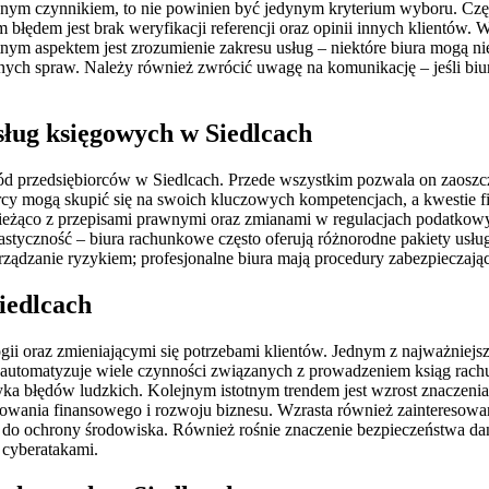
żnym czynnikiem, to nie powinien być jedynym kryterium wyboru. Częst
łędem jest brak weryfikacji referencji oraz opinii innych klientów. W
nym aspektem jest zrozumienie zakresu usług – niektóre biura mogą n
ch spraw. Należy również zwrócić uwagę na komunikację – jeśli biuro 
usług księgowych w Siedlcach
ród przedsiębiorców w Siedlcach. Przede wszystkim pozwala on zaoszcz
orcy mogą skupić się na swoich kluczowych kompetencjach, a kwestie f
 bieżąco z przepisami prawnymi oraz zmianami w regulacjach podatkow
lastyczność – biura rachunkowe często oferują różnorodne pakiety usł
rządzanie ryzykiem; profesjonalne biura mają procedury zabezpieczaj
iedlcach
i oraz zmieniającymi się potrzebami klientów. Jednym z najważniejszy
automatyzuje wiele czynności związanych z prowadzeniem ksiąg rach
ka błędów ludzkich. Kolejnym istotnym trendem jest wzrost znaczenia d
nowania finansowego i rozwoju biznesu. Wzrasta również zainteresowa
ę do ochrony środowiska. Również rośnie znaczenie bezpieczeństwa d
 cyberatakami.