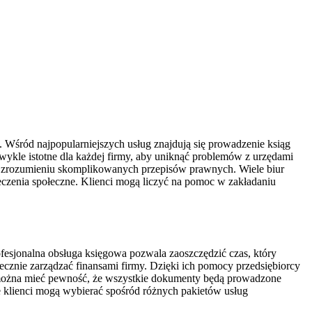
. Wśród najpopularniejszych usług znajdują się prowadzenie ksiąg
zwykle istotne dla każdej firmy, aby uniknąć problemów z urzędami
z zrozumieniu skomplikowanych przepisów prawnych. Wiele biur
czenia społeczne. Klienci mogą liczyć na pomoc w zakładaniu
fesjonalna obsługa księgowa pozwala zaoszczędzić czas, który
ecznie zarządzać finansami firmy. Dzięki ich pomocy przedsiębiorcy
 można mieć pewność, że wszystkie dokumenty będą prowadzone
 klienci mogą wybierać spośród różnych pakietów usług