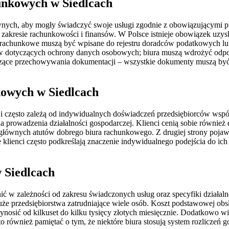
unkowych w Siedlcach
nych, aby mogły świadczyć swoje usługi zgodnie z obowiązującymi p
akresie rachunkowości i finansów. W Polsce istnieje obowiązek uzys
 rachunkowe muszą być wpisane do rejestru doradców podatkowych lub
ów dotyczących ochrony danych osobowych; biura muszą wdrożyć odpow
czące przechowywania dokumentacji – wszystkie dokumenty muszą być
kowych w Siedlcach
 i często zależą od indywidualnych doświadczeń przedsiębiorców wsp
la prowadzenia działalności gospodarczej. Klienci cenią sobie równie
z głównych atutów dobrego biura rachunkowego. Z drugiej strony pojaw
e klienci często podkreślają znaczenie indywidualnego podejścia do ich 
 Siedlcach
 w zależności od zakresu świadczonych usług oraz specyfiki działalno
uże przedsiębiorstwa zatrudniające wiele osób. Koszt podstawowej ob
sić od kilkuset do kilku tysięcy złotych miesięcznie. Dodatkowo wie
 również pamiętać o tym, że niektóre biura stosują system rozliczeń