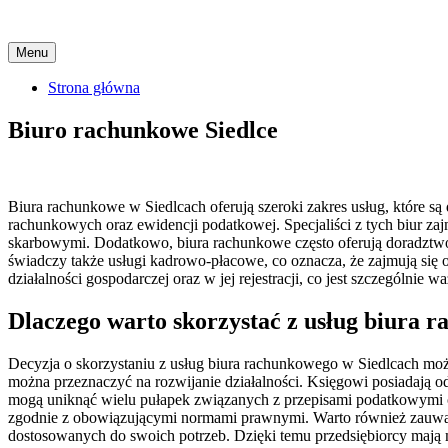
Skip
Menu
to
content
Strona główna
Biuro rachunkowe Siedlce
Biura rachunkowe w Siedlcach oferują szeroki zakres usług, które są
rachunkowych oraz ewidencji podatkowej. Specjaliści z tych biur za
skarbowymi. Dodatkowo, biura rachunkowe często oferują doradztw
świadczy także usługi kadrowo-płacowe, co oznacza, że zajmują się
działalności gospodarczej oraz w jej rejestracji, co jest szczególni
Dlaczego warto skorzystać z usług biura 
Decyzja o skorzystaniu z usług biura rachunkowego w Siedlcach może
można przeznaczyć na rozwijanie działalności. Księgowi posiadają od
mogą uniknąć wielu pułapek związanych z przepisami podatkowymi 
zgodnie z obowiązującymi normami prawnymi. Warto również zauważyć
dostosowanych do swoich potrzeb. Dzięki temu przedsiębiorcy mają