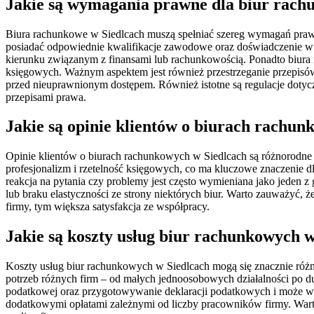
Jakie są wymagania prawne dla biur rach
Biura rachunkowe w Siedlcach muszą spełniać szereg wymagań praw
posiadać odpowiednie kwalifikacje zawodowe oraz doświadczenie w z
kierunku związanym z finansami lub rachunkowością. Ponadto biura
księgowych. Ważnym aspektem jest również przestrzeganie przepis
przed nieuprawnionym dostępem. Również istotne są regulacje doty
przepisami prawa.
Jakie są opinie klientów o biurach rachun
Opinie klientów o biurach rachunkowych w Siedlcach są różnorodne
profesjonalizm i rzetelność księgowych, co ma kluczowe znaczenie d
reakcja na pytania czy problemy jest często wymieniana jako jeden 
lub braku elastyczności ze strony niektórych biur. Warto zauważyć, ż
firmy, tym większa satysfakcja ze współpracy.
Jakie są koszty usług biur rachunkowych w
Koszty usług biur rachunkowych w Siedlcach mogą się znacznie różnić
potrzeb różnych firm – od małych jednoosobowych działalności po d
podatkowej oraz przygotowywanie deklaracji podatkowych i może wyno
dodatkowymi opłatami zależnymi od liczby pracowników firmy. Warto