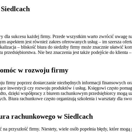
 Siedlcach
 dla sukcesu każdej firmy. Przede wszystkim warto zwrócić uwagę na
ym aspektem jest również zakres oferowanych usług – im szersza oferta,
kalizacja – bliskość biura do siedziby firmy może znacznie ułatwić
 przedsiębiorstwa. Nie bez znaczenia jest także podejście do klienta 
pomóc w rozwoju firmy
 firmy poprzez dostarczanie niezbędnych informacji finansowych oraz
ące inwestycji czy rozwoju produktów i usług. Księgowi często pom
dto, dzięki współpracy z biurem rachunkowym przedsiębiorcy mogą uz
h. Biura rachunkowe często organizują szkolenia i warsztaty dla swoi
biura rachunkowego w Siedlcach
na przyszłość firmy. Niestety, wiele osób popełnia błędy, które mogą