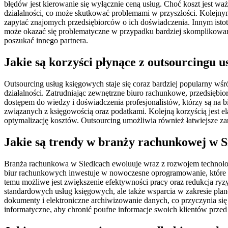
błędów jest kierowanie się wyłącznie ceną usług. Choć koszt jest wa
działalności, co może skutkować problemami w przyszłości. Kolejnym b
zapytać znajomych przedsiębiorców o ich doświadczenia. Innym istot
może okazać się problematyczne w przypadku bardziej skomplikowany
poszukać innego partnera.
Jakie są korzyści płynące z outsourcingu 
Outsourcing usług księgowych staje się coraz bardziej popularny wś
działalności. Zatrudniając zewnętrzne biuro rachunkowe, przedsiębi
dostępem do wiedzy i doświadczenia profesjonalistów, którzy są na
związanych z księgowością oraz podatkami. Kolejną korzyścią jest e
optymalizację kosztów. Outsourcing umożliwia również łatwiejsze za
Jakie są trendy w branży rachunkowej w S
Branża rachunkowa w Siedlcach ewoluuje wraz z rozwojem technologi
biur rachunkowych inwestuje w nowoczesne oprogramowanie, które 
temu możliwe jest zwiększenie efektywności pracy oraz redukcja ryzy
standardowych usług księgowych, ale także wsparcia w zakresie pla
dokumenty i elektroniczne archiwizowanie danych, co przyczynia si
informatyczne, aby chronić poufne informacje swoich klientów przed