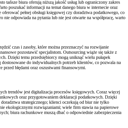
o tańsze biura oferują niższą jakość usług lub ograniczony zakres
arto poszukać informacji na temat danego biura w internecie oraz
ie oferować pełnej obsługi księgowej czy doradztwa podatkowego, co
nie odpowiada na pytania lub nie jest otwarte na współpracę, warto
ędzić czas i zasoby, które można przeznaczyć na rozwijanie
inansowe pozostawić specjalistom. Outsourcing wiąże się także z
ych. Dzięki temu przedsiębiorcy mogą uniknąć wielu pułapek
ug dostosowane do indywidualnych potrzeb klientów, co pozwala na
ące przed błędami oraz oszustwami finansowymi.
ch trendów jest digitalizacja procesów księgowych. Coraz więcej
unkowych oraz przygotowaniem deklaracji podatkowych. Dzięki
oradztwa strategicznego; klienci oczekują od biur nie tylko
nie ekologicznymi rozwiązaniami; wiele firm stawia na papierowe
anych; biura rachunkowe muszą dbać o odpowiednie zabezpieczenia