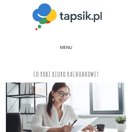
MENU
SKIP
TO
CONTENT
CO ROBI BIURO RACHUNKOWE?