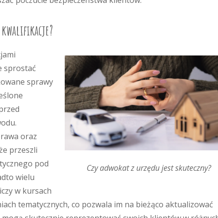
zać poczucie bezpieczeństwa klientów.
 kwalifikacje?
cjami
e sprostać
kowane sprawy
eślone
przed
wodu.
prawa oraz
że przeszli
ktycznego pod
Czy adwokat z urzędu jest skuteczny?
dto wielu
iczy w kursach
ach tematycznych, co pozwala im na bieżąco aktualizować