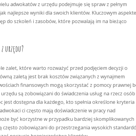
wielu adwokatów z urzędu podejmuje się spraw z pełnym
jak najlepsze wyniki dla swoich klientów. Kluczowym aspekt
stęp do szkoleń i zasobów, które pozwalają im na bieżąco
 z urzędu?
e zalet, które warto rozważyć przed podjęciem decyzji o
łówną zaletą jest brak kosztów związanych z wynajmem
wościach finansowych mogą skorzystać z pomocy prawnej b
 urzędu są zobowiązani do świadczenia usług na rzecz osób
c jest dostępna dla każdego, kto spełnia określone kryteria
 adwokaci ci często mają doświadczenie w pracy nad
oże być korzystne w przypadku bardziej skomplikowanych
ą często zobowiązani do przestrzegania wysokich standard