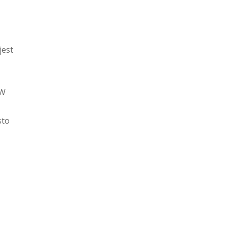
jest
 W
sto