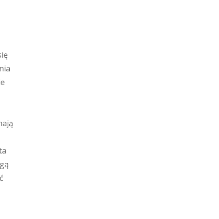
ię
nia
ie
mają
ta
ogą
ć