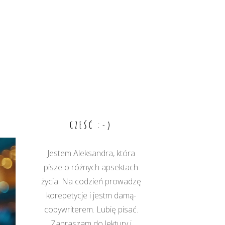
CZEŚĆ :-)
Jestem Aleksandra, która
pisze o różnych apsektach
życia. Na codzień prowadzę
korepetycje i jestm damą-
copywriterem. Lubię pisać.
Zapraszam do lektury i