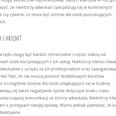
mu mogą skutecznie reprezentować swoich klientów w różnyc
żyć, że niektórzy adwokaci specjalizują się w konkretnych
 czy cywilne, co może być istotne dla osób poszukujących
ch.
h z urzędu?
urzędu mogą być bardzo różnorodne i często zależą od
ań osób korzystających z ich usług. Niektórzy klienci chwa
dwokatów z urzędu za ich profesjonalizm oraz zaangażowa
nież fakt, że nie muszą ponosić dodatkowych kosztów
 szczególnie istotne dla osób znajdujących się w trudnej
ojawiają się także negatywne opinie dotyczące braku czasu
tarczającej komunikacji ze strony adwokata. Niektórzy klie
ani o postępach swojej sprawy. Warto jednak pamiętać, że k
ubiektywne.