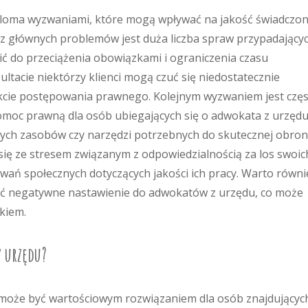
ieloma wyzwaniami, które mogą wpływać na jakość świadczo
m z głównych problemów jest duża liczba spraw przypadający
ć do przeciążenia obowiązkami i ograniczenia czasu
tacie niektórzy klienci mogą czuć się niedostatecznie
kcie postępowania prawnego. Kolejnym wyzwaniem jest czę
moc prawną dla osób ubiegających się o adwokata z urzędu
ch zasobów czy narzędzi potrzebnych do skutecznej obron
ię ze stresem związanym z odpowiedzialnością za los swoic
iwań społecznych dotyczących jakości ich pracy. Warto równi
ieć negatywne nastawienie do adwokatów z urzędu, co może
kiem.
z urzędu?
 może być wartościowym rozwiązaniem dla osób znajdujących