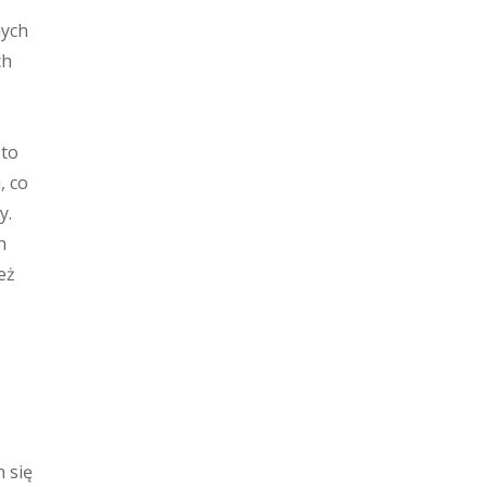
nych
ch
sto
, co
y.
h
eż
 się