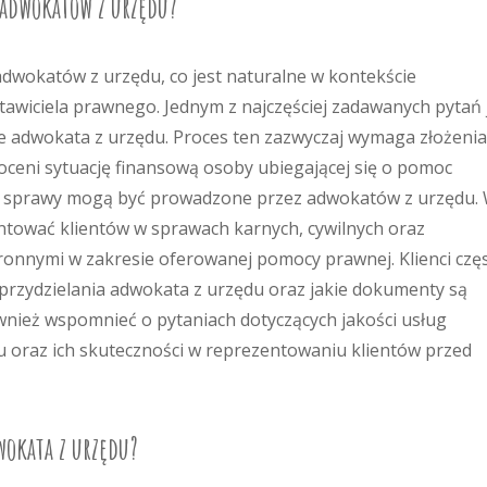
e adwokatów z urzędu?
adwokatów z urzędu, co jest naturalne w kontekście
awiciela prawnego. Jednym z najczęściej zadawanych pytań 
nie adwokata z urzędu. Proces ten zazwyczaj wymaga złożenia
ceni sytuację finansową osoby ubiegającej się o pomoc
kie sprawy mogą być prowadzone przez adwokatów z urzędu.
ntować klientów w sprawach karnych, cywilnych oraz
tronnymi w zakresie oferowanej pomocy prawnej. Klienci czę
s przydzielania adwokata z urzędu oraz jakie dokumenty są
nież wspomnieć o pytaniach dotyczących jakości usług
 oraz ich skuteczności w reprezentowaniu klientów przed
wokata z urzędu?