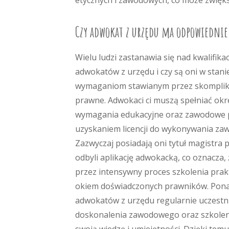
etycznych i zawodowych, co może zwięks
Czy adwokat z urzędu ma odpowiednie
Wielu ludzi zastanawia się nad kwalifika
adwokatów z urzędu i czy są oni w stani
wymaganiom stawianym przez skompli
prawne. Adwokaci ci muszą spełniać okr
wymagania edukacyjne oraz zawodowe 
uzyskaniem licencji do wykonywania za
Zazwyczaj posiadają oni tytuł magistra 
odbyli aplikację adwokacką, co oznacza, 
przez intensywny proces szkolenia pra
okiem doświadczonych prawników. Pona
adwokatów z urzędu regularnie uczestn
doskonalenia zawodowego oraz szkoleni