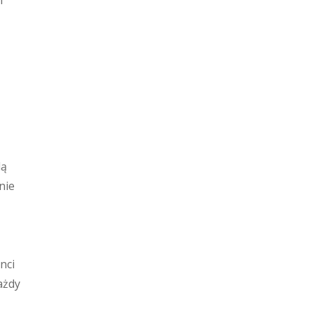
h
lą
nie
nci
ażdy