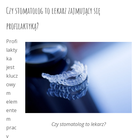
Czy stomatolog to lekarz zajmujący się
profilaktyką?
Profi
lakty
ka
jest
klucz
owy
m
elem
ente
m
Czy stomatolog to lekarz?
prac
y