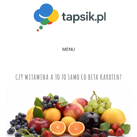
MENU
SKIP
TO
CONTENT
CZY WITAMINA A TO TO SAMO CO BETA KAROTEN?