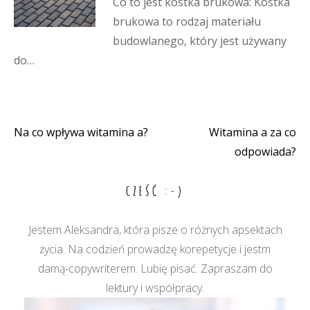
Co to jest kostka brukowa: Kostka
brukowa to rodzaj materiału
budowlanego, który jest używany
do…
Na co wpływa witamina a?
Witamina a za co
Nawigacja
odpowiada?
wpisu
CZEŚĆ :-)
Jestem Aleksandra, która pisze o różnych apsektach
życia. Na codzień prowadzę korepetycje i jestm
damą-copywriterem. Lubię pisać. Zapraszam do
lektury i współpracy.