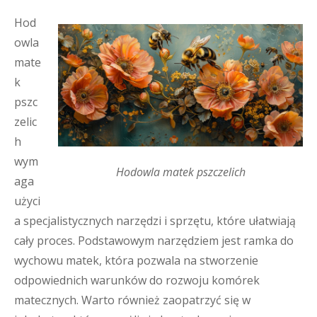
Hod
owla
mate
k
pszc
zelic
h
wym
Hodowla matek pszczelich
aga
użyci
a specjalistycznych narzędzi i sprzętu, które ułatwiają
cały proces. Podstawowym narzędziem jest ramka do
wychowu matek, która pozwala na stworzenie
odpowiednich warunków do rozwoju komórek
matecznych. Warto również zaopatrzyć się w