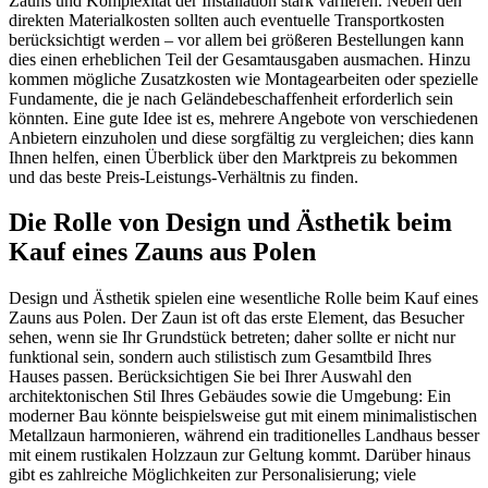
Zauns und Komplexität der Installation stark variieren. Neben den
direkten Materialkosten sollten auch eventuelle Transportkosten
berücksichtigt werden – vor allem bei größeren Bestellungen kann
dies einen erheblichen Teil der Gesamtausgaben ausmachen. Hinzu
kommen mögliche Zusatzkosten wie Montagearbeiten oder spezielle
Fundamente, die je nach Geländebeschaffenheit erforderlich sein
könnten. Eine gute Idee ist es, mehrere Angebote von verschiedenen
Anbietern einzuholen und diese sorgfältig zu vergleichen; dies kann
Ihnen helfen, einen Überblick über den Marktpreis zu bekommen
und das beste Preis-Leistungs-Verhältnis zu finden.
Die Rolle von Design und Ästhetik beim
Kauf eines Zauns aus Polen
Design und Ästhetik spielen eine wesentliche Rolle beim Kauf eines
Zauns aus Polen. Der Zaun ist oft das erste Element, das Besucher
sehen, wenn sie Ihr Grundstück betreten; daher sollte er nicht nur
funktional sein, sondern auch stilistisch zum Gesamtbild Ihres
Hauses passen. Berücksichtigen Sie bei Ihrer Auswahl den
architektonischen Stil Ihres Gebäudes sowie die Umgebung: Ein
moderner Bau könnte beispielsweise gut mit einem minimalistischen
Metallzaun harmonieren, während ein traditionelles Landhaus besser
mit einem rustikalen Holzzaun zur Geltung kommt. Darüber hinaus
gibt es zahlreiche Möglichkeiten zur Personalisierung; viele