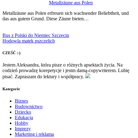
Metallzäune aus Polen
Metallzäune aus Polen erfreuen sich wachsender Beliebtheit, und
das aus gutem Grund. Diese Zäune bieten…
Bus z Polski do Niemiec Szczecin
Hodowla matek pszczelich
CZEŚĆ :-)
Jestem Aleksandra, która pisze o różnych apsektach życia. Na
codzień prowadzę korepetycje i jestm damą-copywriterem. Lubię
pisać. Zapraszam do lektury i współpracy.
Kategorie
Biznes
Budownictwo
Dziecko
Edukacja
Hobby
Imprezy
Marketing i reklama