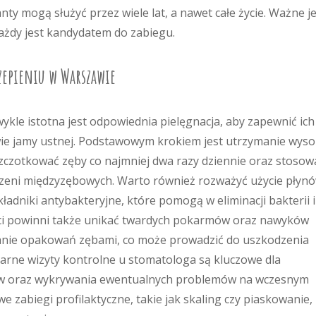
ty mogą służyć przez wiele lat, a nawet całe życie. Ważne j
każdy jest kandydatem do zabiegu.
czepieniu w Warszawie
kle istotna jest odpowiednia pielęgnacja, aby zapewnić ich
ie jamy ustnej. Podstawowym krokiem jest utrzymanie wyso
szczotkować zęby co najmniej dwa razy dziennie oraz stosow
trzeni międzyzębowych. Warto również rozważyć użycie płyn
ładniki antybakteryjne, które pomogą w eliminacji bakterii i
ci powinni także unikać twardych pokarmów oraz nawyków
eranie opakowań zębami, co może prowadzić do uszkodzenia
larne wizyty kontrolne u stomatologa są kluczowe dla
ów oraz wykrywania ewentualnych problemów na wczesnym
we zabiegi profilaktyczne, takie jak skaling czy piaskowanie,