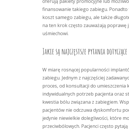
oferują pakiety promocyjne lub możliwoś
finansowanie takiego zabiegu. Ponadto w
koszt samego zabiegu, ale także długot
na ten krok często zauważają poprawę j
uśmiechowi.
Jakie są najczęstsze pytania dotyczą
W miarę rosnącej popularności implant
zabiegu. Jednym z najczęściej zadawanych
proces, od konsultacji do umieszczenia 
indywidualnych potrzeb pacjenta oraz s
kwestia bólu związana z zabiegiem. Wspó
pacjentów nie odczuwa dyskomfortu pod
jedynie niewielkie dolegliwości, które
przeciwbólowych. Pacjenci często pytają