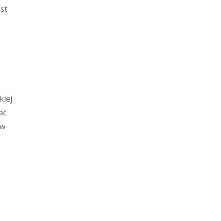
est
kiej
ać
ów