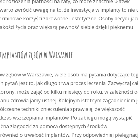
ć rozłożenia płatności na raty, co może znacznie ułatwić
arto zwrócić uwagę na to, że inwestycja w implanty to nie 
erminowe korzyści zdrowotne i estetyczne. Osoby decydujące
akości życia oraz większą pewność siebie dzięki pięknemu
ce implantów zębów w Warszawie
ów zębów w Warszawie, wiele osób ma pytania dotyczące te
 pytań jest to, jak długo trwa proces leczenia. Zazwyczaj ca
korony, może zająć od kilku miesięcy do roku, w zależności o
tanu zdrowia jamy ustnej. Kolejnym istotnym zagadnieniem j
łczesne techniki znieczulenia sprawiają, że większość
czas wszczepiania implantów. Po zabiegu mogą wystąpić
 można złagodzić za pomocą dostępnych środków
 również o trwałość implantów. Przy odpowiedniej pielęgnacji