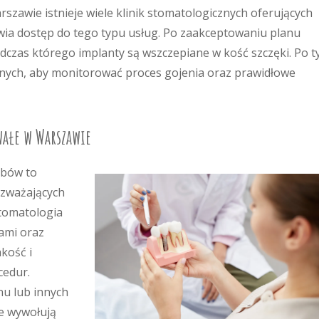
szawie istnieje wiele klinik stomatologicznych oferujących
wia dostęp do tego typu usług. Po zaakceptowaniu planu
odczas którego implanty są wszczepiane w kość szczęki. Po 
olnych, aby monitorować proces gojenia oraz prawidłowe
wałe w Warszawie
ębów to
ozważających
tomatologia
ami oraz
kość i
cedur.
nu lub innych
e wywołują