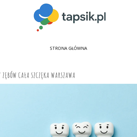
SKIP
STRONA GŁÓWNA
TO
CONTENT
Y ZĘBÓW CAŁA SZCZĘKA WARSZAWA