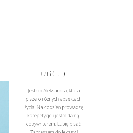
CZEŚĆ :-)
Jestem Aleksandra, która
pisze o różnych apsektach
życia. Na codzień prowadzę
korepetycje i jestm damą-
copywriterem. Lubię pisać.
Zapraszam do lektury i