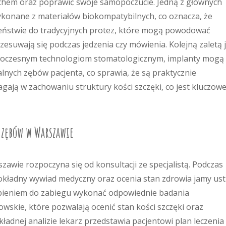
echem oraz poprawić swoje samopoczucie. Jedną z głównych
 wykonane z materiałów biokompatybilnych, co oznacza, że
ieństwie do tradycyjnych protez, które mogą powodować
rzesuwają się podczas jedzenia czy mówienia. Kolejną zaletą 
owoczesnym technologiom stomatologicznym, implanty mogą
lnych zębów pacjenta, co sprawia, że są praktycznie
ają w zachowaniu struktury kości szczęki, co jest kluczowe
 zębów w Warszawie
wie rozpoczyna się od konsultacji ze specjalistą. Podczas
okładny wywiad medyczny oraz ocenia stan zdrowia jamy ust
tąpieniem do zabiegu wykonać odpowiednie badania
owskie, które pozwalają ocenić stan kości szczęki oraz
adnej analizie lekarz przedstawia pacjentowi plan leczenia