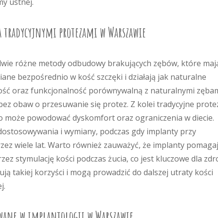
y ustnej.
a tradycyjnymi protezami w Warszawie
o dwie różne metody odbudowy brakujących zębów, które maj
iane bezpośrednio w kość szczęki i działają jak naturalne
ność oraz funkcjonalność porównywalną z naturalnymi zębam
bez obaw o przesuwanie się protez. Z kolei tradycyjne prote
, co może powodować dyskomfort oraz ograniczenia w diecie.
ostosowywania i wymiany, podczas gdy implanty przy
rzez wiele lat. Warto również zauważyć, że implanty pomaga
zez stymulację kości podczas żucia, co jest kluczowe dla zdr
ują takiej korzyści i mogą prowadzić do dalszej utraty kości
j.
owane w implantologii w Warszawie