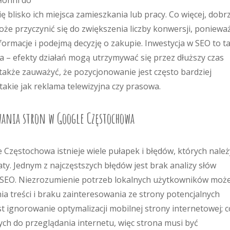
kłonni do
ię blisko ich miejsca zamieszkania lub pracy. Co więcej, dobr
e przyczynić się do zwiększenia liczby konwersji, poniewa
formacje i podejmą decyzję o zakupie. Inwestycja w SEO to t
 – efekty działań mogą utrzymywać się przez dłuższy czas
akże zauważyć, że pozycjonowanie jest często bardziej
takie jak reklama telewizyjna czy prasowa.
wania stron w Google Częstochowa
Częstochowa istnieje wiele pułapek i błędów, których należ
ty. Jednym z najczęstszych błędów jest brak analizy słów
 SEO. Niezrozumienie potrzeb lokalnych użytkowników moż
a treści i braku zainteresowania ze strony potencjalnych
t ignorowanie optymalizacji mobilnej strony internetowej; 
ych do przeglądania internetu, więc strona musi być