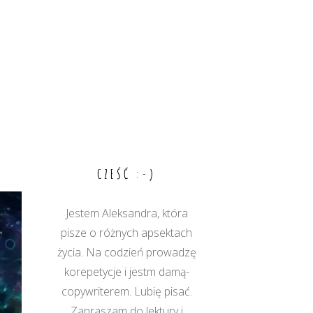
CZEŚĆ :-)
Jestem Aleksandra, która
pisze o różnych apsektach
życia. Na codzień prowadzę
korepetycje i jestm damą-
copywriterem. Lubię pisać.
Zapraszam do lektury i