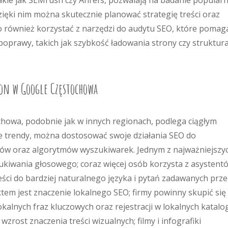
akie jak SEMrush czy Ahrefs, pozwalają na badanie popularn
zięki nim można skutecznie planować strategię treści oraz
to również korzystać z narzędzi do audytu SEO, które pomag
poprawy, takich jak szybkość ładowania strony czy struktur
on w Google Częstochowa
howa, podobnie jak w innych regionach, podlega ciągłym
e trendy, można dostosować swoje działania SEO do
ków oraz algorytmów wyszukiwarek. Jednym z najważniejszy
ukiwania głosowego; coraz więcej osób korzysta z asystent
ci do bardziej naturalnego języka i pytań zadawanych prze
em jest znaczenie lokalnego SEO; firmy powinny skupić się
okalnych fraz kluczowych oraz rejestracji w lokalnych katalo
rost znaczenia treści wizualnych; filmy i infografiki