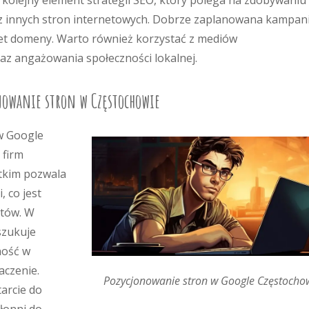
 kolejny element strategii SEO, który polega na zdobywaniu
 z innych stron internetowych. Dobrze zaplanowana kampan
et domeny. Warto również korzystać z mediów
raz angażowania społeczności lokalnej.
nowanie stron w Częstochowie
w Google
 firm
stkim pozwala
, co jest
ntów. W
szukuje
ność w
czenie.
Pozycjonowanie stron w Google Częstocho
arcie do