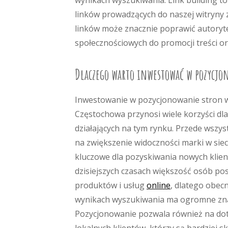
wynikach wyszukiwania. Link building to
linków prowadzących do naszej witryny
linków może znacznie poprawić autoryt
społecznościowych do promocji treści o
Dlaczego warto inwestować w pozycjo
Inwestowanie w pozycjonowanie stron 
Częstochowa przynosi wiele korzyści dla
działających na tym rynku. Przede wszy
na zwiększenie widoczności marki w sieci
kluczowe dla pozyskiwania nowych klie
dzisiejszych czasach większość osób po
produktów i usług
online
, dlatego obec
wynikach wyszukiwania ma ogromne zna
Pozycjonowanie pozwala również na dot