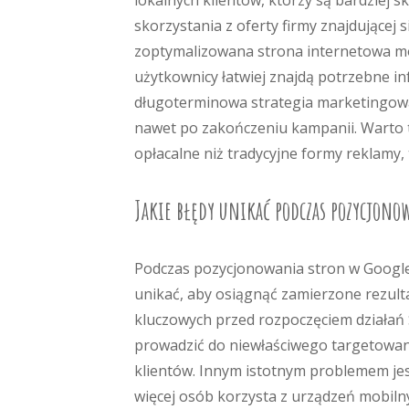
lokalnych klientów, którzy są bardziej s
skorzystania z oferty firmy znajdującej s
zoptymalizowana strona internetowa moż
użytkownicy łatwiej znajdą potrzebne in
długoterminowa strategia marketingowa
nawet po zakończeniu kampanii. Warto t
opłacalne niż tradycyjne formy reklamy, 
Jakie błędy unikać podczas pozycjono
Podczas pozycjonowania stron w Google 
unikać, aby osiągnąć zamierzone rezulta
kluczowych przed rozpoczęciem działań
prowadzić do niewłaściwego targetowani
klientów. Innym istotnym problemem jes
więcej osób korzysta z urządzeń mobiln