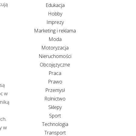
kują
Edukacja
Hobby
Imprezy
Marketing i reklama
Moda
Motoryzacja
Nieruchomości
Obcojęzyczne
Praca
Prawo
 są
Przemysł
óc w
Rolnictwo
hniką
Sklepy
Sport
ch.
Technologia
y w
Transport