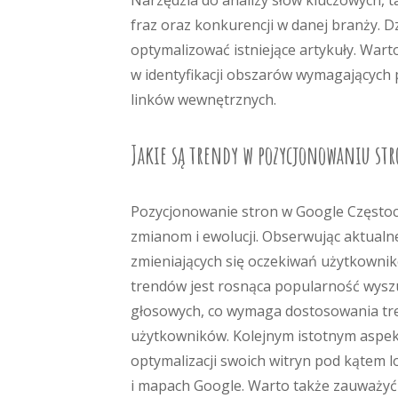
Narzędzia do analizy słów kluczowych, t
fraz oraz konkurencji w danej branży. D
optymalizować istniejące artykuły. War
w identyfikacji obszarów wymagających 
linków wewnętrznych.
Jakie są trendy w pozycjonowaniu str
Pozycjonowanie stron w Google Częstoc
zmianom i ewolucji. Obserwując aktualn
zmieniających się oczekiwań użytkowni
trendów jest rosnąca popularność wysz
głosowych, co wymaga dostosowania treś
użytkowników. Kolejnym istotnym aspekt
optymalizacji swoich witryn pod kątem l
i mapach Google. Warto także zauważyć wz