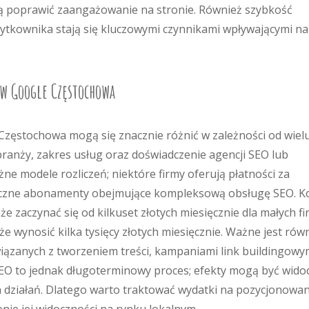
ą poprawić zaangażowanie na stronie. Również szybkość
ytkownika stają się kluczowymi czynnikami wpływającymi na
 w Google Częstochowa
zęstochowa mogą się znacznie różnić w zależności od wiel
branży, zakres usług oraz doświadczenie agencji SEO lub
ne modele rozliczeń; niektóre firmy oferują płatności za
ięczne abonamenty obejmujące kompleksową obsługę SEO. K
zaczynać się od kilkuset złotych miesięcznie dla małych fi
e wynosić kilka tysięcy złotych miesięcznie. Ważne jest rów
ązanych z tworzeniem treści, kampaniami link buildingowy
 SEO to jednak długoterminowy proces; efekty mogą być wido
h działań. Dlatego warto traktować wydatki na pozycjonowan