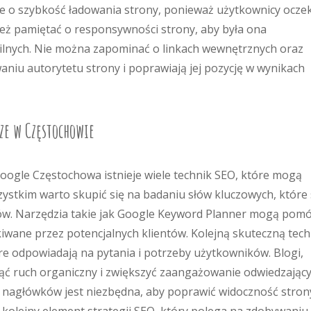
ie o szybkość ładowania strony, ponieważ użytkownicy ocze
eż pamiętać o responsywności strony, aby była ona
lnych. Nie można zapominać o linkach wewnętrznych oraz
iu autorytetu strony i poprawiają jej pozycję w wynikach
ze w Częstochowie
ogle Częstochowa istnieje wiele technik SEO, które mogą
zystkim warto skupić się na badaniu słów kluczowych, które
ów. Narzędzia takie jak Google Keyword Planner mogą pom
ukiwane przez potencjalnych klientów. Kolejną skuteczną tec
óre odpowiadają na pytania i potrzeby użytkowników. Blogi,
ąć ruch organiczny i zwiększyć zaangażowanie odwiedzający
 nagłówków jest niezbędna, aby poprawić widoczność stron