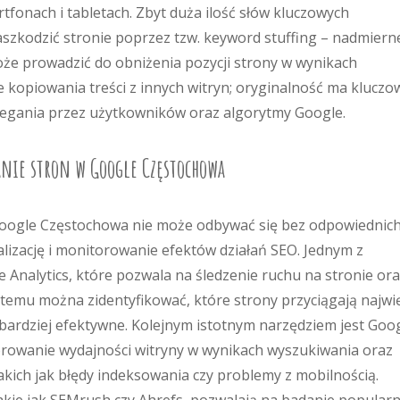
fonach i tabletach. Zbyt duża ilość słów kluczowych
szkodzić stronie poprzez tzw. keyword stuffing – nadmiern
że prowadzić do obniżenia pozycji strony w wynikach
 kopiowania treści z innych witryn; oryginalność ma kluczo
zegania przez użytkowników oraz algorytmy Google.
anie stron w Google Częstochowa
oogle Częstochowa nie może odbywać się bez odpowiednic
malizację i monitorowanie efektów działań SEO. Jednym z
e Analytics, które pozwala na śledzenie ruchu na stronie or
temu można zidentyfikować, które strony przyciągają najwi
jbardziej efektywne. Kolejnym istotnym narzędziem jest Goo
orowanie wydajności witryny w wynikach wyszukiwania oraz
akich jak błędy indeksowania czy problemy z mobilnością.