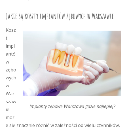
Jakie są koszty implantów zębowych w Warszawie
Kosz
t
impl
antó
w
zębo
wych
w
War
szaw
Implanty zębowe Warszawa gdzie najlepiej?
ie
moż
e się znacznie różnić w zależności od wielu czynników,