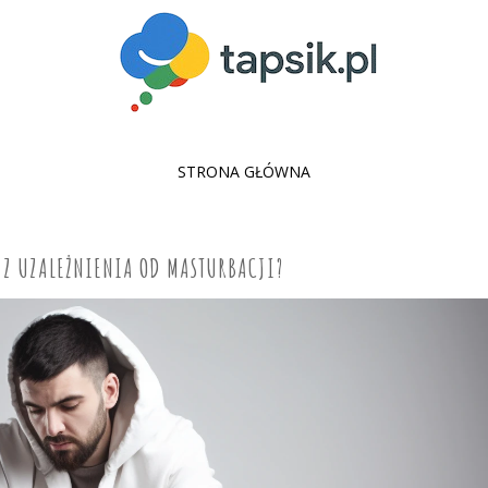
SKIP
STRONA GŁÓWNA
TO
CONTENT
 Z UZALEŻNIENIA OD MASTURBACJI?