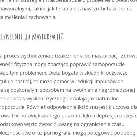
czeniami i strategiami radzenia sobie z problemem. Dodatk
hawioralnymi, takimi jak terapia poznawczo-behawioralna,
 myślenia i zachowania.
leżnienie od masturbacji?
a proces wychodzenia z uzależnienia od masturbacji. Zdrow
ywność fizyczna mogą znacząco poprawić samopoczucie
 się z tym problemem. Dieta bogata w składniki odżywcze
uluje nastrój, co może pomóc w redukcji impulsów do
czne są doskonałym sposobem na uwolnienie nagromadzonej
ne podczas wysiłku fizycznego działają jak naturalne
opoczucie. Również odpowiednia ilość snu jest kluczowa dl
owadzić do zwiększonego poziomu lęku i depresji, co częst
datkowo warto zwrócić uwagę na ograniczenie czasu
łecznościowe oraz pornografia mogą potęgować potrzebę