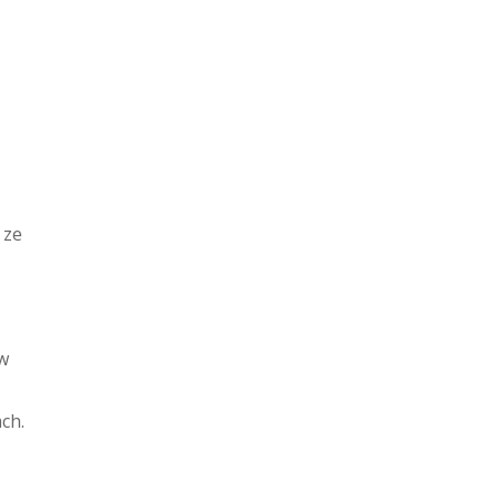
 ze
w
ch.