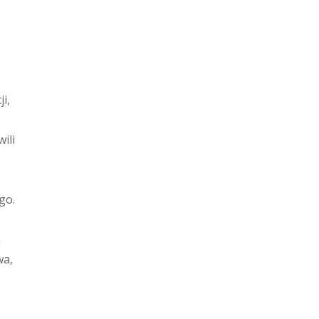
i,
ili
go.
a
wa,