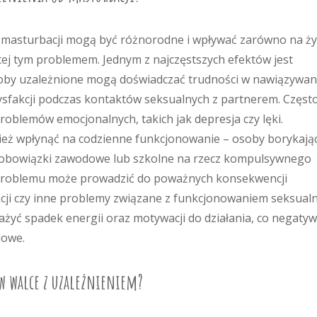
 masturbacji mogą być różnorodne i wpływać zarówno na ży
tej tym problemem. Jednym z najczęstszych efektów jest
Osoby uzależnione mogą doświadczać trudności w nawiązywan
tysfakcji podczas kontaktów seksualnych z partnerem. Częst
problemów emocjonalnych, takich jak depresja czy lęki.
ież wpłynąć na codzienne funkcjonowanie – osoby borykają
ą obowiązki zawodowe lub szkolne na rzecz kompulsywnego
problemu może prowadzić do poważnych konsekwencji
kcji czy inne problemy związane z funkcjonowaniem seksual
yć spadek energii oraz motywacji do działania, co negatyw
dowe.
w walce z uzależnieniem?