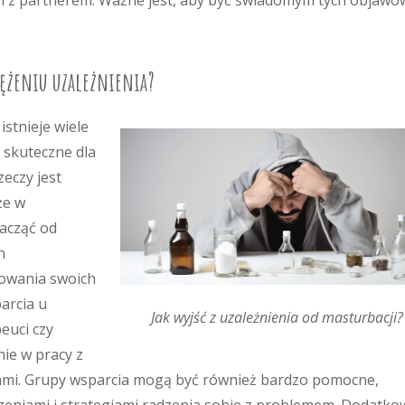
ch z partnerem. Ważne jest, aby być świadomym tych objawów
ężeniu uzależnienia?
istnieje wiele
ę skuteczne dla
zeczy jest
że w
acząć od
h
rowania swoich
arcia u
Jak wyjść z uzależnienia od masturbacji?
peuci czy
ie w pracy z
iami. Grupy wsparcia mogą być również bardzo pomocne,