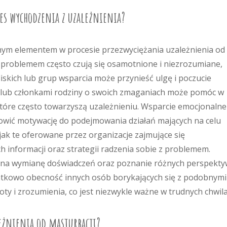
ces wychodzenia z uzależnienia?
tnym elementem w procesie przezwyciężania uzależnienia od
m problemem często czują się osamotnione i niezrozumiane,
iskich lub grup wsparcia może przynieść ulgę i poczucie
i lub członkami rodziny o swoich zmaganiach może pomóc w
które często towarzyszą uzależnieniu. Wsparcie emocjonalne
nowić motywację do podejmowania działań mających na celu
 jak te oferowane przez organizacje zajmujące się
 informacji oraz strategii radzenia sobie z problemem.
a na wymianę doświadczeń oraz poznanie różnych perspekty
datkowo obecność innych osób borykających się z podobnymi
y i zrozumienia, co jest niezwykle ważne w trudnych chwila
eżnienia od masturbacji?