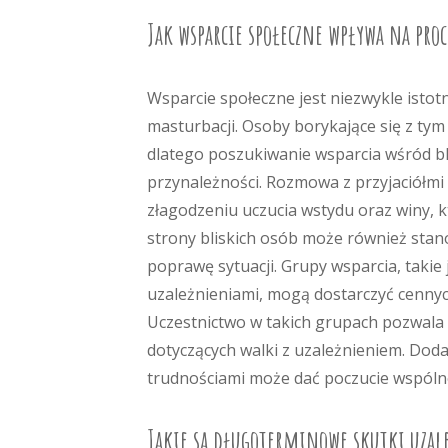
Jak wsparcie społeczne wpływa na pro
Wsparcie społeczne jest niezwykle isto
masturbacji. Osoby borykające się z ty
dlatego poszukiwanie wsparcia wśród bl
przynależności. Rozmowa z przyjaciółm
złagodzeniu uczucia wstydu oraz winy, 
strony bliskich osób może również sta
poprawę sytuacji. Grupy wsparcia, takie
uzależnieniami, mogą dostarczyć cennych
Uczestnictwo w takich grupach pozwal
dotyczących walki z uzależnieniem. Do
trudnościami może dać poczucie wspólnot
Jakie są długoterminowe skutki uzal