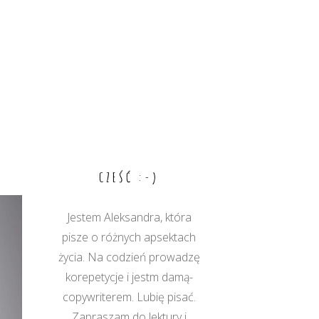
CZEŚĆ :-)
Jestem Aleksandra, która
pisze o różnych apsektach
życia. Na codzień prowadzę
korepetycje i jestm damą-
copywriterem. Lubię pisać.
Zapraszam do lektury i