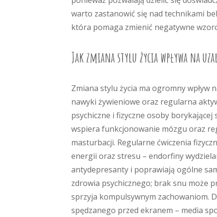
ponieważ pozwalają dzielić się doświad
warto zastanowić się nad technikami be
która pomaga zmienić negatywne wzorce
Jak zmiana stylu życia wpływa na uza
Zmiana stylu życia ma ogromny wpływ n
nawyki żywieniowe oraz regularna akt
psychiczne i fizyczne osoby borykającej
wspiera funkcjonowanie mózgu oraz reg
masturbacji. Regularne ćwiczenia fizy
energii oraz stresu – endorfiny wydziela
antydepresanty i poprawiają ogólne sam
zdrowia psychicznego; brak snu może pr
sprzyja kompulsywnym zachowaniom. Do
spędzanego przed ekranem – media spo