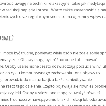
wrócić uwagę na techniki relaksacyjne, takie jak medytacja 
 redukcji napięcia i stresu. Warto także zastanowić się na
eniowych oraz regularnym snem, co ma ogromny wpływ n
urbacji?
i może być trudne, ponieważ wiele osób nie zdaje sobie sp
oblematyczne. Objawy mogą być różnorodne i obejmować
zne. Osoby uzależnione często doświadczają poczucia winy lu
zić do cyklu kompulsywnego zachowania. Inne objawy to
ogą prowadzić do masturbacji, a także zaniedbywanie
 rzecz tego działania. Często pojawiają się również probl
resja czy lęki. Osoby uzależnione mogą zauważyć również
ieć trudności w nawiązywaniu bliskich relacji lub odczuwa