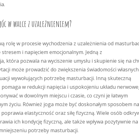
ia.
móc w walce z uzależnieniem?
ą rolę w procesie wychodzenia z uzależnienia od masturbacj
 stresem i napięciem emocjonalnym. Jedną z
a, która pozwala na wyciszenie umysłu i skupienie się na chw
tacji może prowadzić do zwiększenia świadomości własnych
sytuacji wywołujących potrzebę masturbacji. Inną skuteczną
re pomaga w redukcji napięcia i uspokojeniu układu nerwowe
nywać w dowolnym miejscu i czasie, co czyni je łatwym
nym życiu. Również joga może być doskonałym sposobem n
e poprawia elastyczność oraz siłę fizyczną. Wiele osób odkry
prawia ich kondycję fizyczną, ale także wpływa pozytywnie na
niejszeniu potrzeby masturbacji.