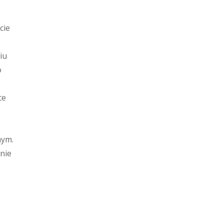
cie
iu
o
ce
nym.
nie