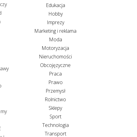
czy
Edukacja
d
Hobby
a
Imprezy
Marketing i reklama
Moda
Motoryzacja
Nieruchomości
Obcojęzyczne
rawy
Praca
Prawo
b
Przemysł
Rolnictwo
Sklepy
emy
Sport
Technologia
ć
Transport