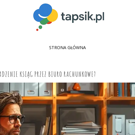
SKIP
STRONA GŁÓWNA
TO
CONTENT
ADZENIE KSIĄG PRZEZ BIURO RACHUNKOWE?