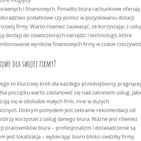
które mogłyby
rawnych i finansowych. Ponadto biura rachunkowe oferują
k doradztwo podatkowe czy pomoc w pozyskiwaniu dotacji
ozwój firmy. Warto również zauważyć, że korzystając z usłu
ą dostęp do nowoczesnych narzędzi i technologii, które
onitorowanie wyników finansowych firmy w czasie rzeczywis
kowe dla swojej firmy?
go to kluczowy krok dla każdego przedsiębiorcy pragnące
 Na początku warto zastanowić się nad zakresem usług, jaki
zują się w obsłudze małych firm, inne w dużych
ficznych. Dobrym pomysłem jest zebranie rekomendacji od
tórzy korzystali z usług danego biura. Ważne jest również
cji pracowników biura – profesjonalizm i doświadczenie są
 jest lokalizacja – wybierając biuro blisko siedziby firmy,