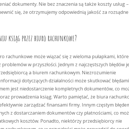
niać dokumenty. Nie bez znaczenia są także koszty usług –
pewnić się, że otrzymujemy odpowiednią jakość za rozsądne
aniu ksiąg przez biuro rachunkowe?
uro rachunkowe może wiązać się z wieloma pułapkami, które
problemów w przyszłości. Jednym z najczęstszych błędów j
rzedsiębiorcą a biurem rachunkowym. Niezrozumienie
informacji dotyczących działalności może skutkować błędam
lemem jest niedostarczenie kompletnych dokumentów, co mo
 oraz prowadzenia ksiąg. Warto pamiętać, że biura rachun
 efektywnie zarządzać finansami firmy. Innym częstym błęde
anych z dostarczaniem dokumentów czy płatnościami, co mo
tkowych kosztów. Ponadto, niektórzy przedsiębiorcy nie