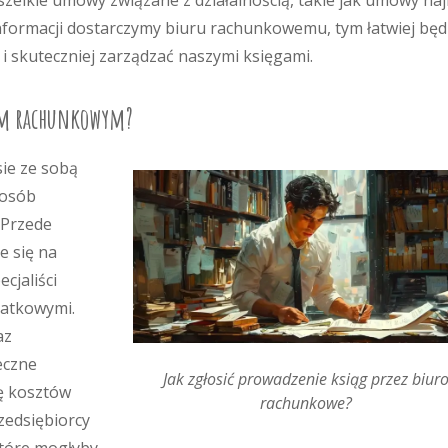
zelkie umowy związane z działalnością, takie jak umowy na
nformacji dostarczymy biuru rachunkowemu, tym łatwiej będ
i skuteczniej zarządzać naszymi księgami.
urem rachunkowym?
ie ze sobą
 osób
 Przede
e się na
cjaliści
datkowymi.
az
eczne
Jak zgłosić prowadzenie ksiąg przez biur
ę kosztów
rachunkowe?
zedsiębiorcy