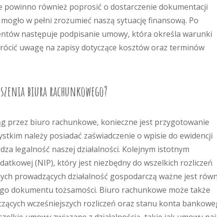
e powinno również poprosić o dostarczenie dokumentacji
y mogło w pełni zrozumieć naszą sytuację finansową. Po
mentów następuje podpisanie umowy, która określa warunki
wrócić uwagę na zapisy dotyczące kosztów oraz terminów
oszenia biura rachunkowego?
ąg przez biuro rachunkowe, konieczne jest przygotowanie
tkim należy posiadać zaświadczenie o wpisie do ewidencji
dza legalność naszej działalności. Kolejnym istotnym
atkowej (NIP), który jest niezbędny do wszelkich rozliczeń
ych prowadzących działalność gospodarczą ważne jest równ
ego dokumentu tożsamości. Biuro rachunkowe może także
yczących wcześniejszych rozliczeń oraz stanu konta bankow