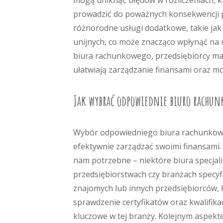
mogą uniknąć błędów w rozliczeniach, 
prowadzić do poważnych konsekwencji p
różnorodne usługi dodatkowe, takie ja
unijnych, co może znacząco wpłynąć na r
biura rachunkowego, przedsiębiorcy maj
ułatwiają zarządzanie finansami oraz m
Jak wybrać odpowiednie biuro rachun
Wybór odpowiedniego biura rachunkowe
efektywnie zarządzać swoimi finansami.
nam potrzebne – niektóre biura specjali
przedsiębiorstwach czy branżach specy
znajomych lub innych przedsiębiorców, k
sprawdzenie certyfikatów oraz kwalifika
kluczowe w tej branży. Kolejnym aspektem