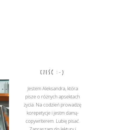
CZEŚĆ :-)
Jestem Aleksandra, która
pisze o różnych apsektach
życia. Na codzień prowadzę
korepetycje i jestm damą-
copywriterem. Lubię pisać.
Zapraszam do lektury i