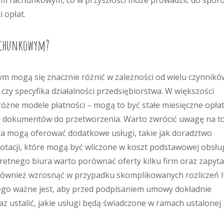
em rachunkowym, co w przyszłości może prowadzić do spor
 opłat.
rachunkowym?
 mogą się znacznie różnić w zależności od wielu czynnikó
a czy specyfika działalności przedsiębiorstwa. W większości
żne modele płatności – mogą to być stałe miesięczne opła
ci dokumentów do przetworzenia. Warto zwrócić uwagę na to
ra mogą oferować dodatkowe usługi, takie jak doradztwo
tacji, które mogą być wliczone w koszt podstawowej obsług
retnego biura warto porównać oferty kilku firm oraz zapyta
 również wzrosnąć w przypadku skomplikowanych rozliczeń 
tego ważne jest, aby przed podpisaniem umowy dokładnie
z ustalić, jakie usługi będą świadczone w ramach ustalonej