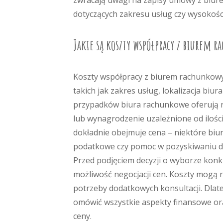
zwracają uwagi na zapisy umowy z biur
dotyczących zakresu usług czy wysokości
Jakie są koszty współpracy z biurem 
Koszty współpracy z biurem rachunkowym
takich jak zakres usług, lokalizacja biur
przypadków biura rachunkowe oferują ró
lub wynagrodzenie uzależnione od iloś
dokładnie obejmuje cena – niektóre biu
podatkowe czy pomoc w pozyskiwaniu do
Przed podjęciem decyzji o wyborze konk
możliwość negocjacji cen. Koszty mogą
potrzeby dodatkowych konsultacji. Dla
omówić wszystkie aspekty finansowe ora
ceny.