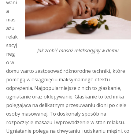
wani
a
mas
ażu
relak
sacyj
Jak zrobić masaż relaksacyjny w domu
neg
o w
domu warto zastosować różnorodne techniki, które
pomogą w osiągnięciu maksymalnego efektu
odprężenia. Najpopularniejsze z nich to głaskanie,
ugniatanie oraz oklepywanie. Głaskanie to technika
polegająca na delikatnym przesuwaniu dłoni po ciele
osoby masowanej. To doskonały sposób na
rozpoczęcie masażu i wprowadzenie w stan relaksu.
Ugniatanie polega na chwytaniu i uciskaniu mięśni, co