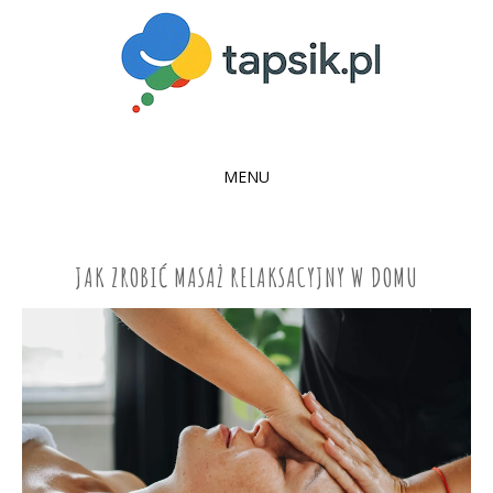
MENU
SKIP
TO
CONTENT
JAK ZROBIĆ MASAŻ RELAKSACYJNY W DOMU