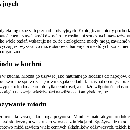
yjnych
iody ekologiczne są lepsze od tradycyjnych. Ekologiczne miody pochod
tosować chemicznych środków ochrony roślin ani sztucznych nawozów w
nadto wiele badań wskazuje na to, że ekologiczne miody mogą zawiera
czaj jest wyższa, co może stanowić barierę dla niektórych konsumen
a organizmu.
miodu w kuchni
ie w kuchni. Można go używać jako naturalnego słodzika do napojów,
Miód świetnie sprawdza się również jako składnik marynat do mięsa o
 wypiekach; dodaje on nie tylko słodkości, ale także wilgotności cia
lędu na swoje właściwości nawilżające i antybakteryjne.
pożywanie miodu
rowotnych korzyści, jakie mogą przynieść. Miód jest naturalnym prod
że być skutecznym wsparciem w walce z infekcjami. Spożywanie miodu 
atkowo miód zawiera wiele cennych składników odżywczych, takich jak