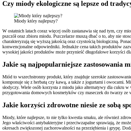
Czy miody ekologiczne są lepsze od tradyc
Miody który najlepszy?
W ostatnich latach coraz więcej osób zastanawia się nad tym, czy m
pszczół oraz zbioru miodu. Pszczelarze muszą dbać o to, aby nie s
charakteryzują się wyższą jakością oraz czystością biologiczną. Po
konwencjonalne odpowiedniki. Jednakże cena takich produktów zazwy
wysokiej jakości produktów może przynieść długofalowe korzyści dl
Jakie są najpopularniejsze zastosowania 
Miód to wszechstronny produkt, który znajduje szerokie zastosowan
komponuje się z herbatą czy kawą, a także z jogurtami i owocami. 
słodyczy. Wiele osób korzysta z miodu jako alternatywy dla cukru w
przygotowania domowych kosmetyków czy maseczek do twarzy ze wzg
Jakie korzyści zdrowotne niesie ze sobą s
Miody, które najlepsze, to nie tylko kwestia smaku, ale również zd
Jego właściwości antybakteryjne i przeciwzapalne sprawiają, że mo
okresach zwiększonej zachorowalności na przeziębienia i grypę. Dod