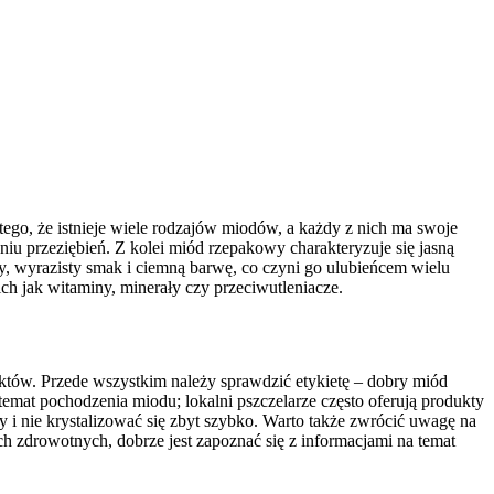
tego, że istnieje wiele rodzajów miodów, a każdy z nich ma swoje
niu przeziębień. Z kolei miód rzepakowy charakteryzuje się jasną
y, wyrazisty smak i ciemną barwę, co czyni go ulubieńcem wielu
 jak witaminy, minerały czy przeciwutleniacze.
ektów. Przede wszystkim należy sprawdzić etykietę – dobry miód
emat pochodzenia miodu; lokalni pszczelarze często oferują produkty
i nie krystalizować się zbyt szybko. Warto także zwrócić uwagę na
 zdrowotnych, dobrze jest zapoznać się z informacjami na temat