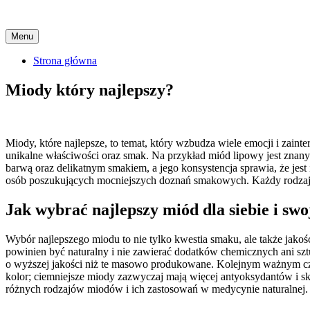
Skip
Menu
to
content
Strona główna
Miody który najlepszy?
Miody, które najlepsze, to temat, który wzbudza wiele emocji i zain
unikalne właściwości oraz smak. Na przykład miód lipowy jest znany 
barwą oraz delikatnym smakiem, a jego konsystencja sprawia, że jes
osób poszukujących mocniejszych doznań smakowych. Każdy rodzaj m
Jak wybrać najlepszy miód dla siebie i swo
Wybór najlepszego miodu to nie tylko kwestia smaku, ale także jako
powinien być naturalny i nie zawierać dodatków chemicznych ani szt
o wyższej jakości niż te masowo produkowane. Kolejnym ważnym czyn
kolor; ciemniejsze miody zazwyczaj mają więcej antyoksydantów i s
różnych rodzajów miodów i ich zastosowań w medycynie naturalnej.