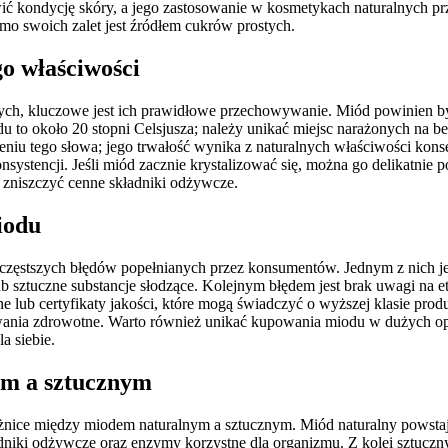
 kondycję skóry, a jego zastosowanie w kosmetykach naturalnych przyc
o swoich zalet jest źródłem cukrów prostych.
o właściwości
ych, kluczowe jest ich prawidłowe przechowywanie. Miód powinien by
u to około 20 stopni Celsjusza; należy unikać miejsc narażonych na be
ieniu tego słowa; jego trwałość wynika z naturalnych właściwości ko
tencji. Jeśli miód zacznie krystalizować się, można go delikatnie po
 zniszczyć cenne składniki odżywcze.
iodu
częstszych błędów popełnianych przez konsumentów. Jednym z nich jes
 sztuczne substancje słodzące. Kolejnym błędem jest brak uwagi na ety
 lub certyfikaty jakości, które mogą świadczyć o wyższej klasie pro
owania zdrowotne. Warto również unikać kupowania miodu w dużych op
a siebie.
ym a sztucznym
ice między miodem naturalnym a sztucznym. Miód naturalny powstaje 
dniki odżywcze oraz enzymy korzystne dla organizmu. Z kolei sztucz