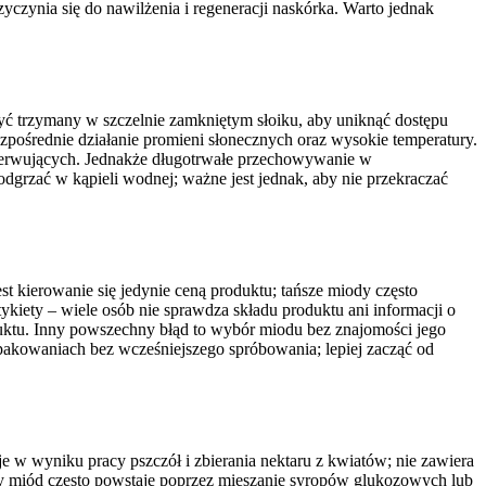
zynia się do nawilżenia i regeneracji naskórka. Warto jednak
ć trzymany w szczelnie zamkniętym słoiku, aby uniknąć dostępu
zpośrednie działanie promieni słonecznych oraz wysokie temperatury.
nserwujących. Jednakże długotrwałe przechowywanie w
dgrzać w kąpieli wodnej; ważne jest jednak, aby nie przekraczać
t kierowanie się jedynie ceną produktu; tańsze miody często
kiety – wiele osób nie sprawdza składu produktu ani informacji o
duktu. Inny powszechny błąd to wybór miodu bez znajomości jego
akowaniach bez wcześniejszego spróbowania; lepiej zacząć od
w wyniku pracy pszczół i zbierania nektaru z kwiatów; nie zawiera
ny miód często powstaje poprzez mieszanie syropów glukozowych lub