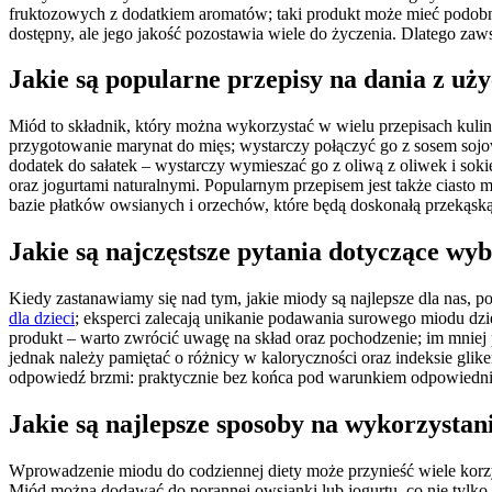
fruktozowych z dodatkiem aromatów; taki produkt może mieć podobny
dostępny, ale jego jakość pozostawia wiele do życzenia. Dlatego zaw
Jakie są popularne przepisy na dania z u
Miód to składnik, który można wykorzystać w wielu przepisach kul
przygotowanie marynat do mięs; wystarczy połączyć go z sosem soj
dodatek do sałatek – wystarczy wymieszać go z oliwą z oliwek i s
oraz jogurtami naturalnymi. Popularnym przepisem jest także ciast
bazie płatków owsianych i orzechów, które będą doskonałą przekąską
Jakie są najczęstsze pytania dotyczące wy
Kiedy zastanawiamy się nad tym, jakie miody są najlepsze dla nas, p
dla dzieci
; eksperci zalecają unikanie podawania surowego miodu dzi
produkt – warto zwrócić uwagę na skład oraz pochodzenie; im mniej p
jednak należy pamiętać o różnicy w kaloryczności oraz indeksie gl
odpowiedź brzmi: praktycznie bez końca pod warunkiem odpowiedn
Jakie są najlepsze sposoby na wykorzystan
Wprowadzenie miodu do codziennej diety może przynieść wiele korz
Miód można dodawać do porannej owsianki lub jogurtu, co nie tyl