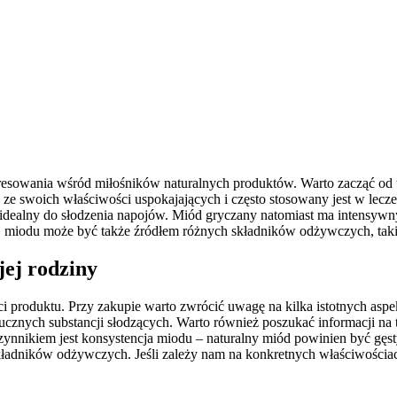
teresowania wśród miłośników naturalnych produktów. Warto zacząć od 
ze swoich właściwości uspokajających i często stosowany jest w lecze
t idealny do słodzenia napojów. Miód gryczany natomiast ma intensywn
iodu może być także źródłem różnych składników odżywczych, takich
jej rodziny
ści produktu. Przy zakupie warto zwrócić uwagę na kilka istotnych asp
ucznych substancji słodzących. Warto również poszukać informacji na t
nikiem jest konsystencja miodu – naturalny miód powinien być gęsty 
kładników odżywczych. Jeśli zależy nam na konkretnych właściwościach