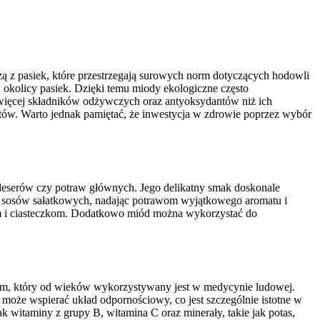
zą z pasiek, które przestrzegają surowych norm dotyczących hodowli
 okolicy pasiek. Dzięki temu miody ekologiczne często
ć więcej składników odżywczych oraz antyoksydantów niż ich
tów. Warto jednak pamiętać, że inwestycja w zdrowie poprzez wybór
 deserów czy potraw głównych. Jego delikatny smak doskonale
raz sosów sałatkowych, nadając potrawom wyjątkowego aromatu i
stom i ciasteczkom. Dodatkowo miód można wykorzystać do
uktem, który od wieków wykorzystywany jest w medycynie ludowej.
może wspierać układ odpornościowy, co jest szczególnie istotne w
 witaminy z grupy B, witamina C oraz minerały, takie jak potas,