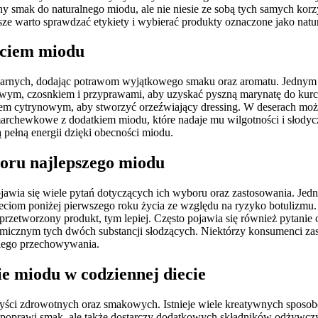
 smak do naturalnego miodu, ale nie niesie ze sobą tych samych korz
sze warto sprawdzać etykiety i wybierać produkty oznaczone jako natur
życiem miodu
inarnych, dodając potrawom wyjątkowego smaku oraz aromatu. Jednym
owym, czosnkiem i przyprawami, aby uzyskać pyszną marynatę do kurcz
okiem cytrynowym, aby stworzyć orzeźwiający dressing. W deserach mo
o marchewkowe z dodatkiem miodu, które nadaje mu wilgotności i sło
 pełną energii dzięki obecności miodu.
boru najlepszego miodu
ojawia się wiele pytań dotyczących ich wyboru oraz zastosowania. Jedn
eciom poniżej pierwszego roku życia ze względu na ryzyko botulizmu.
rzetworzony produkt, tym lepiej. Często pojawia się również pytanie 
ikemicznym tych dwóch substancji słodzących. Niektórzy konsumenci z
iego przechowywania.
ie miodu w codziennej diecie
yści zdrowotnych oraz smakowych. Istnieje wiele kreatywnych sposobó
ko poprawi smak, ale także dostarczy dodatkowych składników odżywc