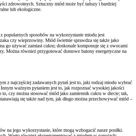
yści zdrowotnych. Sztuczny miód może być tańszy i bardziej
alne lub ekologiczne.
 z popularnych sposobów na wykorzystanie miodu jest
aka czy wieprzowiny. Miód świetnie sprawdza się także jako
żna go używać zamiast cukru; doskonale komponuje się z owocami
dyczy. Można również przygotować domowe batony energetyczne na
ym z najczęściej zadawanych pytań jest to, jaki rodzaj miodu wybrać
 Innym ważnym pytaniem jest to, jak rozpoznać wysokiej jakości
o to, czy można stosować miód jako zamiennik cukru w diecie; tak,
astanawiają się także nad tym, jak długo można przechowywać miód –
w na jego wykorzystanie, które mogą wzbogacić nasze posiłki.
zych. Warto również eksperymentować z miodem w napojach;