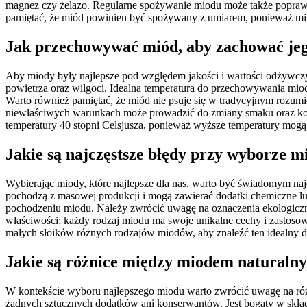
magnez czy żelazo. Regularne spożywanie miodu może także poprawić
pamiętać, że miód powinien być spożywany z umiarem, ponieważ mim
Jak przechowywać miód, aby zachować jeg
Aby miody były najlepsze pod względem jakości i wartości odżywcz
powietrza oraz wilgoci. Idealna temperatura do przechowywania miod
Warto również pamiętać, że miód nie psuje się w tradycyjnym rozum
niewłaściwych warunkach może prowadzić do zmiany smaku oraz konsys
temperatury 40 stopni Celsjusza, ponieważ wyższe temperatury mogą
Jakie są najczęstsze błędy przy wyborze m
Wybierając miody, które najlepsze dla nas, warto być świadomym naj
pochodzą z masowej produkcji i mogą zawierać dodatki chemiczne lub
pochodzeniu miodu. Należy zwrócić uwagę na oznaczenia ekologiczne
właściwości; każdy rodzaj miodu ma swoje unikalne cechy i zastos
małych słoików różnych rodzajów miodów, aby znaleźć ten idealny dl
Jakie są różnice między miodem naturaln
W kontekście wyboru najlepszego miodu warto zwrócić uwagę na różn
żadnych sztucznych dodatków ani konserwantów. Jest bogaty w skła