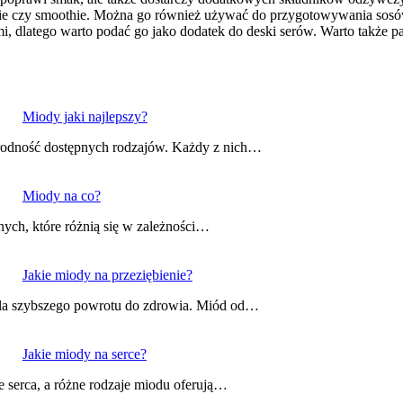
dzie czy smoothie. Można go również używać do przygotowywania sosów 
 dlatego warto podać go jako dodatek do deski serów. Warto także pa
Miody jaki najlepszy?
rodność dostępnych rodzajów. Każdy z nich…
Miody na co?
ych, które różnią się w zależności…
Jakie miody na przeziębienie?
la szybszego powrotu do zdrowia. Miód od…
Jakie miody na serce?
serca, a różne rodzaje miodu oferują…