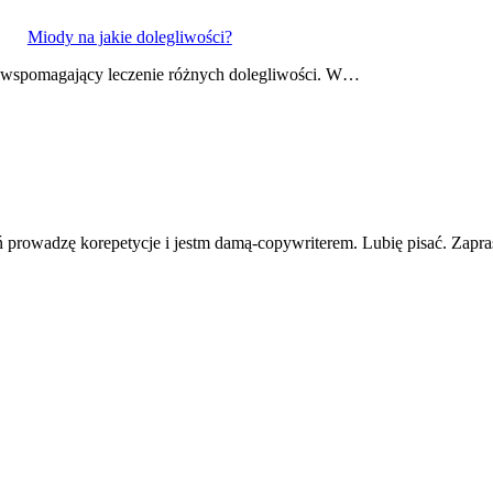
Miody na jakie dolegliwości?
 wspomagający leczenie różnych dolegliwości. W…
eń prowadzę korepetycje i jestm damą-copywriterem. Lubię pisać. Zapr