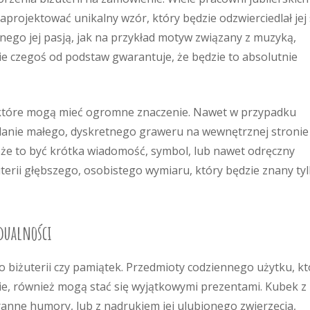
projektować unikalny wzór, który będzie odzwierciedlał jej 
nego jej pasją, jak na przykład motyw związany z muzyką,
ie czegoś od podstaw gwarantuje, że będzie to absolutnie
 które mogą mieć ogromne znaczenie. Nawet w przypadku
odanie małego, dyskretnego graweru na wewnętrznej stronie
Może to być krótka wiadomość, symbol, lub nawet odręczny
terii głębszego, osobistego wymiaru, który będzie znany ty
dualności
do biżuterii czy pamiątek. Przedmioty codziennego użytku, k
nie, również mogą stać się wyjątkowymi prezentami. Kubek z
ranne humory, lub z nadrukiem jej ulubionego zwierzęcia,