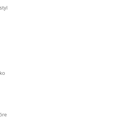
styl
lko
tóre