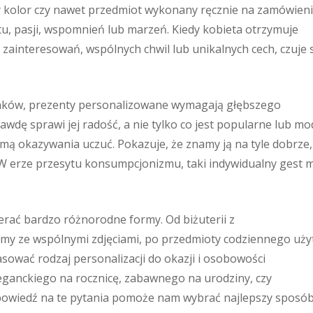
y kolor czy nawet przedmiot wykonany ręcznie na zamówieni
tu, pasji, wspomnień lub marzeń. Kiedy kobieta otrzymuje
 zainteresowań, wspólnych chwil lub unikalnych cech, czuje 
nków, prezenty personalizowane wymagają głębszego
awdę sprawi jej radość, a nie tylko co jest popularne lub mo
mą okazywania uczuć. Pokazuje, że znamy ją na tyle dobrze,
. W erze przesytu konsumpcjonizmu, taki indywidualny gest 
rać bardzo różnorodne formy. Od biżuterii z
umy ze wspólnymi zdjęciami, po przedmioty codziennego uży
sować rodzaj personalizacji do okazji i osobowości
ganckiego na rocznicę, zabawnego na urodziny, czy
powiedź na te pytania pomoże nam wybrać najlepszy sposó