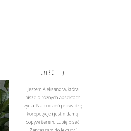
CZEŚĆ :-)
Jestem Aleksandra, która
pisze o różnych apsektach
życia. Na codzień prowadzę
korepetycje i jestm damą-
copywriterem. Lubię pisać.
Zapraszam do lektury i