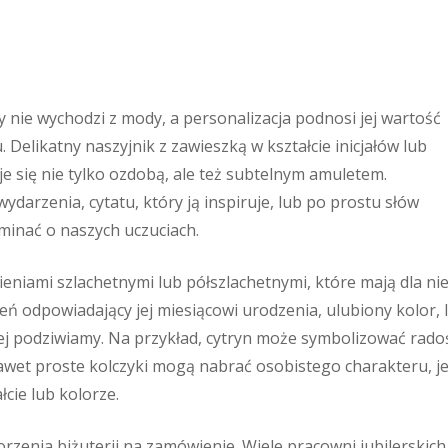
y nie wychodzi z mody, a personalizacja podnosi jej wartość
elikatny naszyjnik z zawieszką w kształcie inicjałów lub
je się nie tylko ozdobą, ale też subtelnym amuletem.
arzenia, cytatu, który ją inspiruje, lub po prostu słów
minać o naszych uczuciach.
eniami szlachetnymi lub półszlachetnymi, które mają dla nie
ń odpowiadający jej miesiącowi urodzenia, ulubiony kolor, 
niej podziwiamy. Na przykład, cytryn może symbolizować radoś
Nawet proste kolczyki mogą nabrać osobistego charakteru, je
cie lub kolorze.
zenia biżuterii na zamówienie. Wiele pracowni jubilerskich