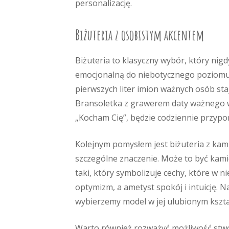
personalizację.
Biżuteria z osobistym akcentem
Biżuteria to klasyczny wybór, który nigd
emocjonalną do niebotycznego poziomu. D
pierwszych liter imion ważnych osób sta
Bransoletka z grawerem daty ważnego wyd
„Kocham Cię”, będzie codziennie przypo
Kolejnym pomysłem jest biżuteria z kami
szczególne znaczenie. Może to być kamie
taki, który symbolizuje cechy, które w 
optymizm, a ametyst spokój i intuicję. 
wybierzemy model w jej ulubionym kształ
Warto również rozważyć możliwość stwor