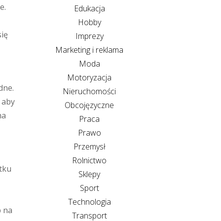
e.
Edukacja
Hobby
się
Imprezy
Marketing i reklama
Moda
Motoryzacja
dne.
Nieruchomości
 aby
Obcojęzyczne
ma
Praca
Prawo
Przemysł
Rolnictwo
tku
Sklepy
Sport
Technologia
b na
Transport