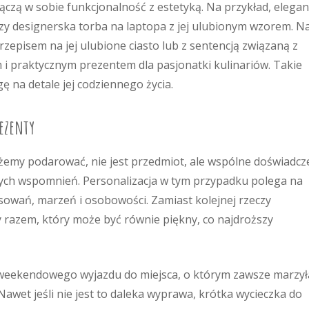
czą w sobie funkcjonalność z estetyką. Na przykład, elegan
zy designerska torba na laptopa z jej ulubionym wzorem. N
episem na jej ulubione ciasto lub z sentencją związaną z
i praktycznym prezentem dla pasjonatki kulinariów. Takie
 na detale jej codziennego życia.
ezenty
żemy podarować, nie jest przedmiot, ale wspólne doświadcz
ych wspomnień. Personalizacja w tym przypadku polega na
sowań, marzeń i osobowości. Zamiast kolejnej rzeczy
y razem, który może być równie piękny, co najdroższy
 weekendowego wyjazdu do miejsca, o którym zawsze marzył
et jeśli nie jest to daleka wyprawa, krótka wycieczka do