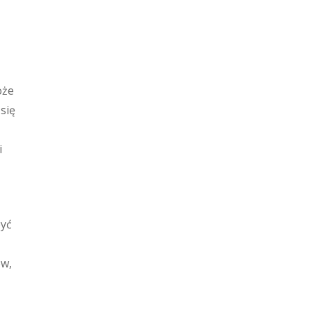
oże
się
i
być
ów,