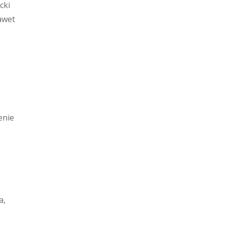
cki
awet
enie
a,