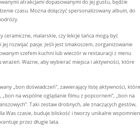
owanymi atrakcjami dopasowanymi do jej gustu, będzie
enie czasu. Można dołączyć spersonalizowany album, do
podróży.
ty ceramiczne, malarskie, czy lekcje tańca mogą być
jej rozwijać pasje. Jeśli jest smakoszem, zorganizowanie
mowanym szefem kuchni lub wieczór w restauracji z menu
 wrażeń. Ważne, aby wybierać miejsca i aktywności, które
ny „bon doświadczeń”, zawierający listę aktywności, któr
 „bon na wspólne oglądanie filmu z popcornem”, „bon na
planszowych”. Taki zestaw drobnych, ale znaczących gestów,
a Was czasie, buduje bliskość i tworzy unikalne wspomnien
centuje przez długie lata.