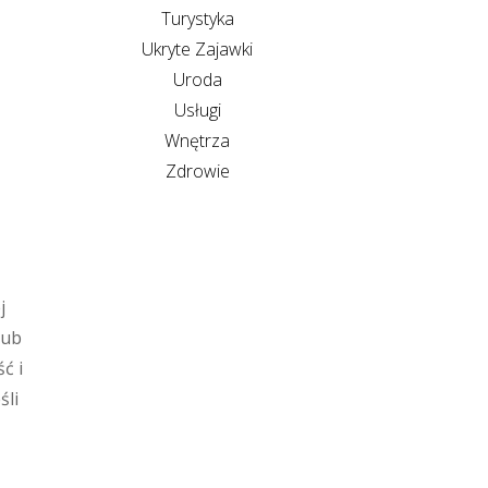
Turystyka
Ukryte Zajawki
Uroda
Usługi
Wnętrza
Zdrowie
j
lub
ć i
śli