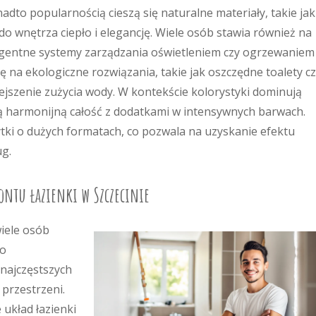
adto popularnością cieszą się naturalne materiały, takie jak
o wnętrza ciepło i elegancję. Wiele osób stawia również na
ligentne systemy zarządzania oświetleniem czy ogrzewaniem
na ekologiczne rozwiązania, takie jak oszczędne toalety c
ejszenie zużycia wody. W kontekście kolorystyki dominują
rzą harmonijną całość z dodatkami w intensywnych barwach.
ytki o dużych formatach, co pozwala na uzyskanie efektu
ug.
montu łazienki w Szczecinie
wiele osób
do
najczęstszych
przestrzeni.
 układ łazienki