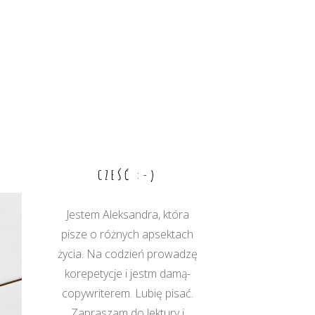
CZEŚĆ :-)
Jestem Aleksandra, która
pisze o różnych apsektach
życia. Na codzień prowadzę
korepetycje i jestm damą-
copywriterem. Lubię pisać.
Zapraszam do lektury i