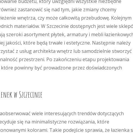
nowanie budżetu, który uwzględni wszystkie niezbędne
również zastanowić się nad tym, jakie zmiany chcemy
ieżenie wnętrza, czy może całkowitą przebudowę. Kolejnym
nich materiałów. W Szczecinie dostępnych jest wiele sklep
ą szeroki asortyment płytek, armatury i mebli łazienkowych
j jakości, które będą trwałe i estetyczne. Następnie należy
rzystać z usług architekta wnętrz lub samodzielnie stworzyć
onalność przestrzeni. Po zakończeniu etapu projektowania
, które powinny być prowadzone przez doświadczonych
ienek w Szczecinie
zaobserwować wiele interesujących trendów dotyczących
cyduje się na minimalistyczne rozwiązania, które
tonowanymi kolorami. Takie podejście sprawia, że łazienka s