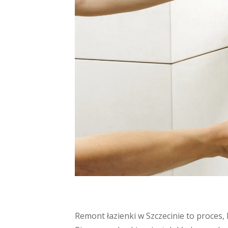
Remont łazienki w Szczecinie to proces,