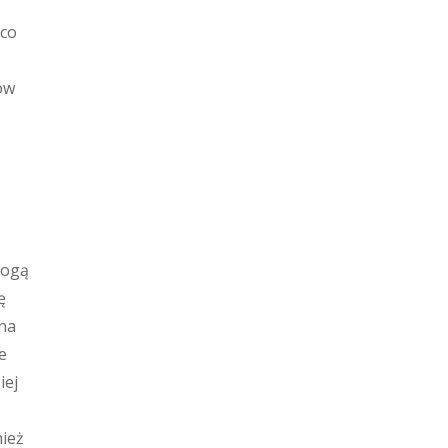
 co
ów
mogą
ę
na
e
iej
ież