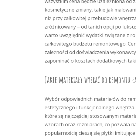
wszystkim cena będzie uzależniona od za
kosmetyczne zmiany, takie jak malowani
niż przy całkowitej przebudowie wnętrz
zróżnicowany – od tanich opcji po lu
warto uwzględnić wydatki związane z ro
całkowitego budżetu remontowego. Ceny 
zależności od doświadczenia wykonawcy o
zapominać o kosztach dodatkowych takic
Jakie materiały wybrać do remontu ła
Wybór odpowiednich materiałów do remon
estetycznego i funkcjonalnego wnętrza.
które są najczęściej stosowanym materia
wzorach oraz rozmiarach, co pozwala na
popularnością cieszą się płytki imitują