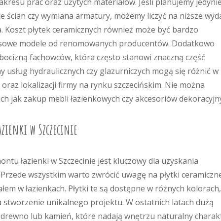
kresu prac oraz użytych materiałów. Jeśli planujemy jedyni
e ścian czy wymiana armatury, możemy liczyć na niższe wyd
a. Koszt płytek ceramicznych również może być bardzo
ksusowe modele od renomowanych producentów. Dodatkowo
bocizną fachowców, która często stanowi znaczną część
usług hydraulicznych czy glazurniczych mogą się różnić w
raz lokalizacji firmy na rynku szczecińskim. Nie można
h jak zakup mebli łazienkowych czy akcesoriów dekoracyjn
zienki w Szczecinie
tu łazienki w Szczecinie jest kluczowy dla uzyskania
 Przede wszystkim warto zwrócić uwagę na płytki ceramiczn
łem w łazienkach. Płytki te są dostępne w różnych kolorach,
 stworzenie unikalnego projektu. W ostatnich latach dużą
ce drewno lub kamień, które nadają wnętrzu naturalny charak