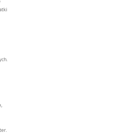
e
atki
ych.
e,
ter.