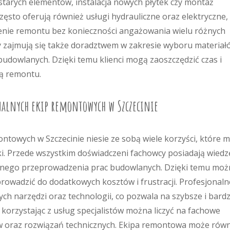
starych elementów, instalacja nowych płytek czy montaż
ęsto oferują również usługi hydrauliczne oraz elektryczne,
ie remontu bez konieczności angażowania wielu różnych
zajmują się także doradztwem w zakresie wyboru materiał
dowlanych. Dzięki temu klienci mogą zaoszczędzić czas i
ją remontu.
onalnych ekip remontowych w Szczecinie
ntowych w Szczecinie niesie ze sobą wiele korzyści, które 
ki. Przede wszystkim doświadczeni fachowcy posiadają wiedz
cznego przeprowadzenia prac budowlanych. Dzięki temu moż
owadzić do dodatkowych kosztów i frustracji. Profesjonaln
h narzędzi oraz technologii, co pozwala na szybsze i bardz
korzystając z usług specjalistów można liczyć na fachowe
w oraz rozwiązań technicznych. Ekipa remontowa może równ