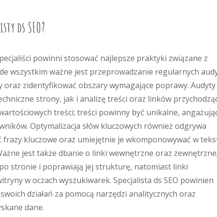
listy ds SEO?
pecjaliści powinni stosować najlepsze praktyki związane z
zede wszystkim ważne jest przeprowadzanie regularnych aud
ny oraz zidentyfikować obszary wymagające poprawy. Audyty
niczne strony, jak i analizę treści oraz linków przychodzą
 wartościowych treści; treści powinny być unikalne, angażują
wników. Optymalizacja słów kluczowych również odgrywa
ać frazy kluczowe oraz umiejętnie je wkomponowywać w teks
Ważne jest także dbanie o linki wewnętrzne oraz zewnętrzne
 stronie i poprawiają jej strukturę, natomiast linki
tryny w oczach wyszukiwarek. Specjalista ds SEO powinien
swoich działań za pomocą narzędzi analitycznych oraz
yskane dane.