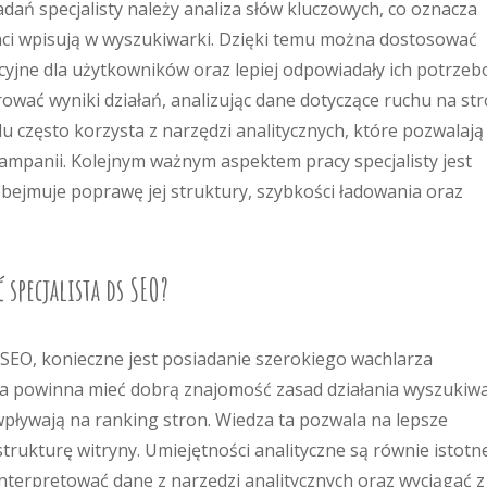
dań specjalisty należy analiza słów kluczowych, co oznacza
lienci wpisują w wyszukiwarki. Dzięki temu można dostosować
akcyjne dla użytkowników oraz lepiej odpowiadały ich potrzeb
ować wyniki działań, analizując dane dotyczące ruchu na str
 często korzysta z narzędzi analitycznych, które pozwalają
mpanii. Kolejnym ważnym aspektem pracy specjalisty jest
obejmuje poprawę jej struktury, szybkości ładowania oraz
 specjalista ds SEO?
s SEO, konieczne jest posiadanie szerokiego wachlarza
 ta powinna mieć dobrą znajomość zasad działania wyszukiw
pływają na ranking stron. Wiedza ta pozwala na lepsze
strukturę witryny. Umiejętności analityczne są równie istotn
interpretować dane z narzędzi analitycznych oraz wyciągać z