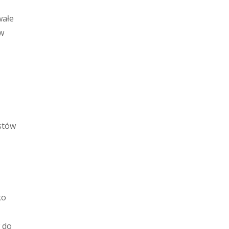
wałe
ów
stów
ko
 do