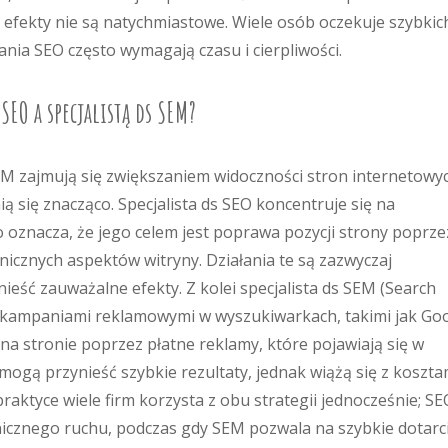
y efekty nie są natychmiastowe. Wiele osób oczekuje szybkic
ania SEO często wymagają czasu i cierpliwości.
 SEO a specjalistą ds SEM?
SEM zajmują się zwiększaniem widoczności stron internetowy
ią się znacząco. Specjalista ds SEO koncentruje się na
 oznacza, że jego celem jest poprawa pozycji strony poprze
hnicznych aspektów witryny. Działania te są zazwyczaj
ieść zauważalne efekty. Z kolei specjalista ds SEM (Search
i kampaniami reklamowymi w wyszukiwarkach, takimi jak Go
na stronie poprzez płatne reklamy, które pojawiają się w
gą przynieść szybkie rezultaty, jednak wiążą się z koszta
raktyce wiele firm korzysta z obu strategii jednocześnie; SE
cznego ruchu, podczas gdy SEM pozwala na szybkie dotarc