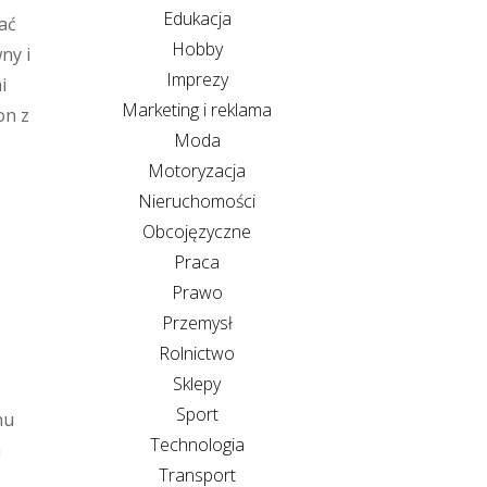
Edukacja
ać
Hobby
ny i
Imprezy
i
Marketing i reklama
on z
Moda
Motoryzacja
Nieruchomości
Obcojęzyczne
Praca
Prawo
Przemysł
Rolnictwo
Sklepy
Sport
hu
Technologia
m
Transport