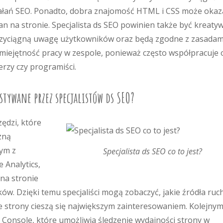
ziałań SEO. Ponadto, dobra znajomość HTML i CSS może okaz
 na stronie. Specjalista ds SEO powinien także być kreatyw
e przyciągną uwagę użytkowników oraz będą zgodne z zasadam
iejętność pracy w zespole, ponieważ często współpracuje 
erzy czy programiści.
ystywane przez specjalistów ds SEO?
zędzi, które
zną
nym z
Specjalista ds SEO co to jest?
 Analytics,
na stronie
w. Dzięki temu specjaliści mogą zobaczyć, jakie źródła ruc
ie strony cieszą się największym zainteresowaniem. Kolejny
 Console, które umożliwia śledzenie wydajności strony w