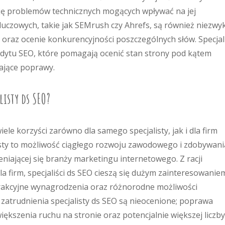
cję problemów technicznych mogących wpływać na jej
luczowych, takie jak SEMrush czy Ahrefs, są również niezwy
 oraz ocenie konkurencyjności poszczególnych słów. Specjali
audytu SEO, które pomagają ocenić stan strony pod kątem
ające poprawy.
alisty ds SEO?
iele korzyści zarówno dla samego specjalisty, jak i dla firm
listy to możliwość ciągłego rozwoju zawodowego i zdobywani
niającej się branży marketingu internetowego. Z racji
la firm, specjaliści ds SEO cieszą się dużym zainteresowanie
trakcyjne wynagrodzenia oraz różnorodne możliwości
z zatrudnienia specjalisty ds SEO są nieocenione; poprawa
iększenia ruchu na stronie oraz potencjalnie większej liczby