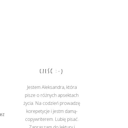
CZEŚĆ :-)
Jestem Aleksandra, która
pisze o różnych apsektach
życia. Na codzień prowadzę
korepetycje i jestm damą-
zez
copywriterem. Lubię pisać.
Zapraszam do lektury i