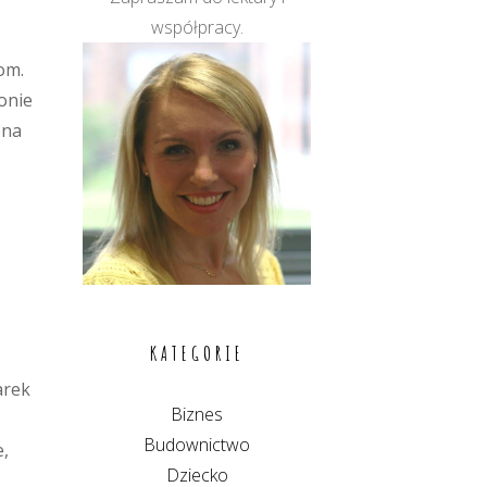
współpracy.
om.
onie
 na
KATEGORIE
arek
Biznes
Budownictwo
e,
Dziecko