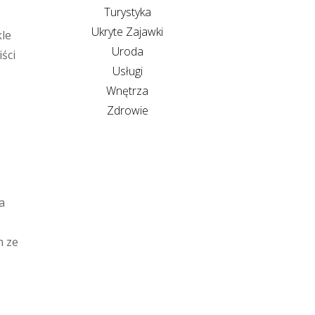
Turystyka
Ukryte Zajawki
kle
Uroda
ści
Usługi
Wnętrza
Zdrowie
a
m ze