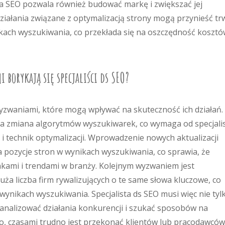
gia SEO pozwala również budować markę i zwiększać jej
ziałania związane z optymalizacją strony mogą przynieść tr
nikach wyszukiwania, co przekłada się na oszczędność koszt
i borykają się specjaliści ds SEO?
wyzwaniami, które mogą wpływać na skuteczność ich działań.
ła zmiana algorytmów wyszukiwarek, co wymaga od specjali
i technik optymalizacji. Wprowadzenie nowych aktualizacji
pozycje stron w wynikach wyszukiwania, co sprawia, że
inkami i trendami w branży. Kolejnym wyzwaniem jest
uża liczba firm rywalizujących o te same słowa kluczowe, co
 wynikach wyszukiwania. Specjalista ds SEO musi więc nie tyl
 analizować działania konkurencji i szukać sposobów na
wo, czasami trudno jest przekonać klientów lub pracodawców