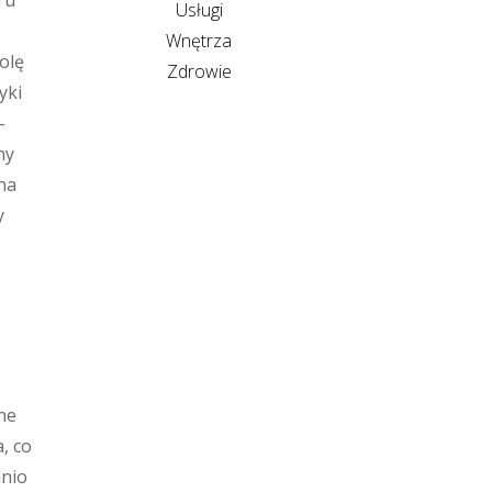
ru
Usługi
Wnętrza
olę
Zdrowie
yki
–
ny
na
y
ne
, co
dnio