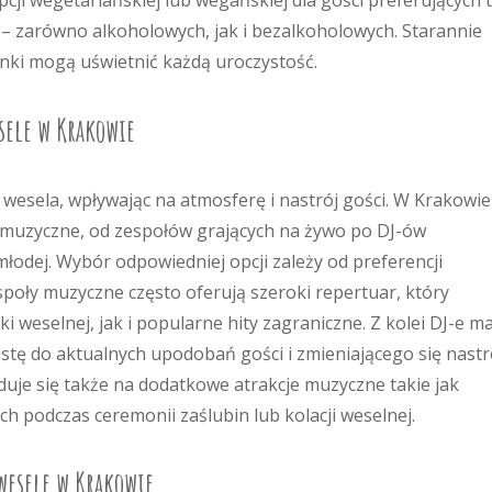
ji wegetariańskiej lub wegańskiej dla gości preferujących 
– zarówno alkoholowych, jak i bezalkoholowych. Starannie
inki mogą uświetnić każdą uroczystość.
sele w Krakowie
esela, wpływając na atmosferę i nastrój gości. W Krakowie
muzyczne, od zespołów grających na żywo po DJ-ów
łodej. Wybór odpowiedniej opcji zależy od preferencji
poły muzyczne często oferują szeroki repertuar, który
 weselnej, jak i popularne hity zagraniczne. Z kolei DJ-e m
stę do aktualnych upodobań gości i zmieniającego się nastr
yduje się także na dodatkowe atrakcje muzyczne takie jak
ch podczas ceremonii zaślubin lub kolacji weselnej.
 wesele w Krakowie