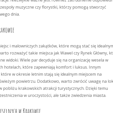
racje. Niezwykle ważne jest również zatrudnienie odpowiedn
 zespoły muzyczne czy florystki, którzy pomogą stworzyć
wego dnia.
rakowie
iejsc i malowniczych zakątków, które mogą stać się idealny
 warto rozważyć takie miejsca jak Wawel czy Rynek Główny, k
ne widoki. Wiele par decyduje się na organizację wesela w
h hotelach, które zapewniają komfort i luksus. Innym
które w okresie letnim stają się idealnym miejscem na
 świeżym powietrzu. Dodatkowo, warto zwrócić uwagę na lo
 pobliżu krakowskich atrakcji turystycznych. Dzięki temu
zestniczenia w uroczystości, ale także zwiedzenia miasta.
weselnych w Krakowie