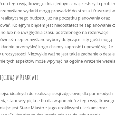
ń do tego wyjątkowego dnia. Jednym z najczęstszych probl
rzemyślane wydatki mogą prowadzić do stresu i frustracji w
ie realistycznego budżetu już na początku planowania oraz
otowań. Kolejnym błędem jest niedostateczne zaplanowanie c
óźno lub nie uwzględnia czasu potrzebnego na rezerwacje
ównież nieprzemyślane wybory dotyczące listy gości mogą
ładnie przemyśleć kogo chcemy zaprosić i upewnić się, że
w uroczystości. Niezwykle ważne jest także zadbanie o detale
anie tych aspektów może wpłynąć na ogólne wrażenie wesela
djęciową w Krakowie
sc idealnych do realizacji sesji zdjęciowej dla par młodych.
 będą stanowiły piękne tło dla wspomnień z tego wyjątkoweg
iejsc jest Stare Miasto z jego urokliwymi uliczkami oraz