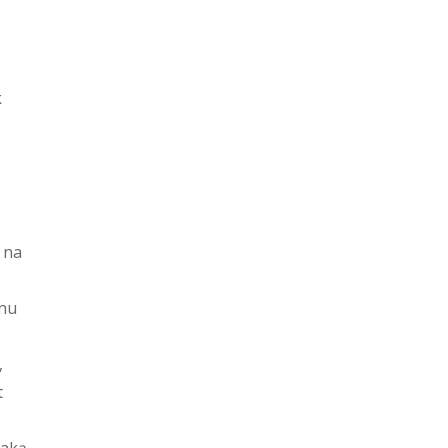
k
 na
enu
,
t