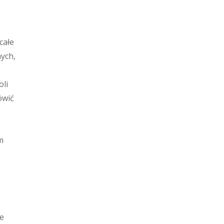
całe
nych,
oli
ówić
m
le