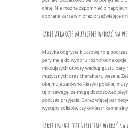
potraw. Dodatkowo warto pomyśleć o opc
dietę. Nie można zapomnieć o napojach 
dobrana karta win oraz orzeźwiające dr
Jakie atrakcje muzyczne wybrać na we
Muzyka odgrywa kluczową rolę podczas w
pary mają do wyboru różnorodne opcje 
miksujących utwory według gustu pary m
muzycznych oraz charakteru wesela. Zes
obejmuje zarówno klasyki polskiej muzyki
tę przewagę, że mogą dostosować playli
podczas przyjęcia. Coraz więcej par dec
występy solistów czy orkiestr kameralny
Jakie usługi fotograficzne wybrać na