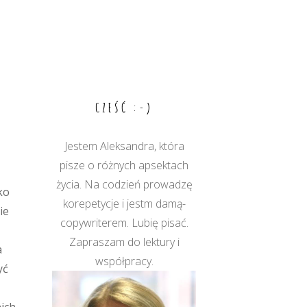
CZEŚĆ :-)
Jestem Aleksandra, która
pisze o różnych apsektach
życia. Na codzień prowadzę
ko
korepetycje i jestm damą-
ie
copywriterem. Lubię pisać.
Zapraszam do lektury i
a
współpracy.
yć