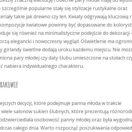
rzeszły znaczną ewolucję i obecnie pary młode mają do wybo
szczególnie popularne stały się stylizacje rustykalne oraz
riały takie jak drewno czy len. Kwiaty odgrywają kluczową r
az kompozycje kwiatowe powinny być dopasowane do koloryst
yduje się również na minimalistyczne podejście do dekoracji 
orzą elegancki i nowoczesny wygląd. Oświetlenie ma ogrom
y girlandy świetlne dodają uroku każdemu miejscu. Nie moż
imiona pary młodej czy daty ślubu umieszczone na stołach cz
ość nabiera indywidualnego charakteru.
Krakowie
ejszych decyzji, które podejmuje panna młoda w trakcie
 wiele salonów sukien ślubnych, które prezentują różnorod
ia odzwierciedlała osobowość panny młodej oraz była wygodna
dczas całego dnia. Warto rozpocząć poszukiwania odpowie