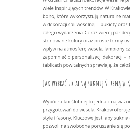
W ostatnich latach dekoracje weselne p
wiele inspirujących trendów. W Krakowie 
boho, które wykorzystują naturalne mate
w dekoracji sali weselnej – bukiety or
całego wydarzenia. Coraz więcej par dec
stonowane kolory oraz proste formy tw
wpływ na atmosferę wesela; lampiony cz
zapomnieć o personalizacji dekoracji – 
tablicach powitalnych sprawiają, że cał
Jak wybrać idealną suknię ślubną w 
Wybór sukni ślubnej to jedna z najważni
przygotowań do wesela. Kraków oferuje
style i fasony. Kluczowe jest, aby sukn
pozwoli na swobodne poruszanie się po