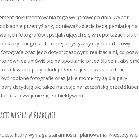
 element dokumentowania tego wyjątkowego dnia. Wybór
dokładnie przemyślany, ponieważ zdjęcia będą pamiątką na 
towanych fotografów specjalizujących się w reportażach ślub
 od klasycznego po bardziej artystyczny czy reportażowy.
o fotografa oraz jego dotychczasowymi realizacjami, co pozw
Warto również umówić się na spotkanie przed ślubem, aby om
z oczekiwania pary młodej. Dobrze jest również ustalić
 być robione fotografie oraz jakie momenty są dla pary
 pary decydują się także na sesję narzeczeńską przed ślube
fa oraz oswojenie się z obiektywem.
zacji wesela w Krakowie
oces, który wymaga staranności i planowania. Niestety wie