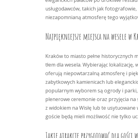
eleganckich pałaców po urokliwe restau
usługodawców, takich jak fotografowie,
niezapomnianą atmosferę tego wyjątko
Najpiękniejsze miejsca na wesele w K
Kraków to miasto pełne historycznych m
tłem dla wesela. Wybierając lokalizację,
oferują niepowtarzalną atmosferę i pięk
zabytkowych kamienicach lub eleganckic
popularnym wyborem są ogrody i parki, 
plenerowe ceremonie oraz przyjęcia na
z widokiem na Wisłę lub te usytuowane w
goście będą mieli możliwość nie tylko uc
Jakie atrakcje przygotować dla gości 