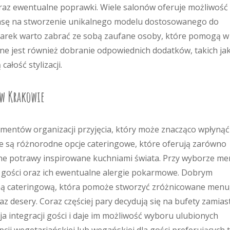
oraz ewentualne poprawki. Wiele salonów oferuje możliwość
ansę na stworzenie unikalnego modelu dostosowanego do
iarek warto zabrać ze sobą zaufane osoby, które pomogą w
otne jest również dobranie odpowiednich dodatków, takich ja
całość stylizacji.
 w Krakowie
mentów organizacji przyjęcia, który może znacząco wpłynąć
e są różnorodne opcje cateringowe, które oferują zarówno
esne potrawy inspirowane kuchniami świata. Przy wyborze m
e gości oraz ich ewentualne alergie pokarmowe. Dobrym
rmą cateringową, która pomoże stworzyć zróżnicowane menu
z desery. Coraz częściej pary decydują się na bufety zamias
a integracji gości i daje im możliwość wyboru ulubionych